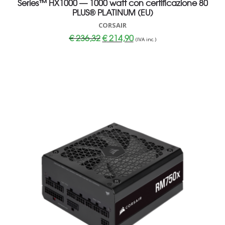
Series™ HX1000 — 1000 watt con certificazione 80
PLUS® PLATINUM (EU)
CORSAIR
Il
Il
€
236,32
€
214,90
(IVA inc.)
prezzo
prezzo
originale
attuale
era:
è:
€ 236,32.
€ 214,90.