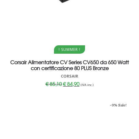
Aggiungi al carrello
! SUMMER !
Corsair Alimentatore CV Series CV650 da 650 Watt
con certificazione 80 PLUS Bronze
CORSAIR
Il
Il
€
85,10
€
84,90
(IVA inc.)
prezzo
prezzo
originale
attuale
era:
è:
€ 85,10.
€ 84,90.
-9% Sale!