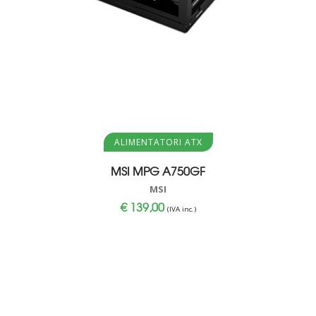
Aggiungi al carrello
ALIMENTATORI ATX
MSI MPG A750GF
MSI
€
139,00
(IVA inc.)