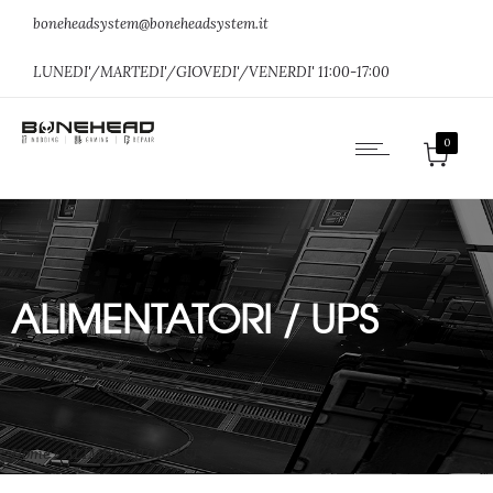
boneheadsystem@boneheadsystem.it
LUNEDI'/MARTEDI'/GIOVEDI'/VENERDI' 11:00-17:00
0
ALIMENTATORI / UPS
Home
»
ALIMENTATORI / UPS