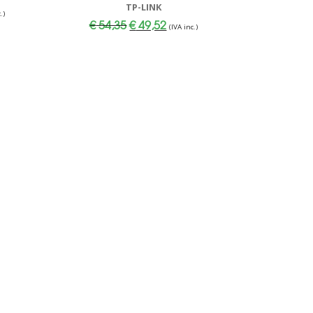
TP-LINK
.)
o
Il
Il
€
54,35
€
49,52
le
(IVA inc.)
prezzo
prezzo
originale
attuale
0.
era:
è:
€ 54,35.
€ 49,52.