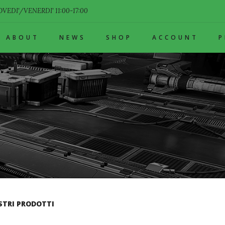
VEDI'/VENERDI' 11:00-17:00
ABOUT
NEWS
SHOP
ACCOUNT
STRI PRODOTTI