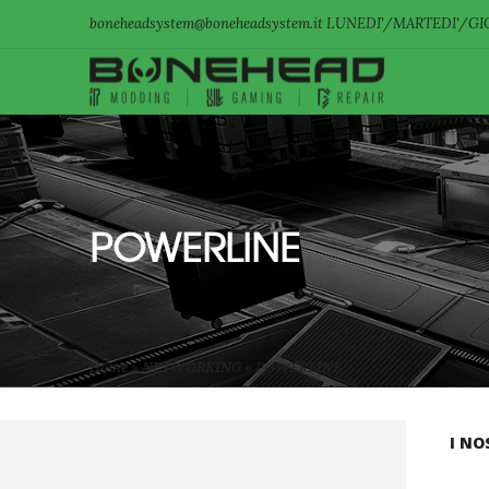
boneheadsystem@boneheadsystem.it LUNEDI'/MARTEDI'/GIO
POWERLINE
Home
»
NETWORKING
»
POWERLINE
I NO