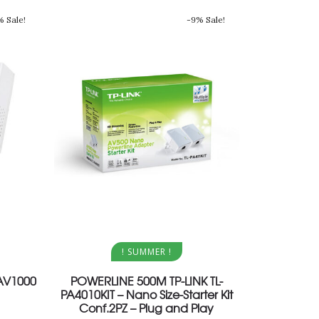
% Sale!
-9% Sale!
Aggiungi al carrello
! SUMMER !
AV1000
POWERLINE 500M TP-LINK TL-
PA4010KIT – Nano Size-Starter Kit
Conf.2PZ – Plug and Play