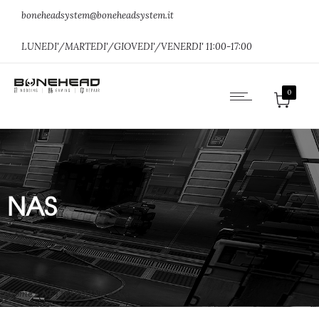
boneheadsystem@boneheadsystem.it
LUNEDI'/MARTEDI'/GIOVEDI'/VENERDI' 11:00-17:00
0
NAS
Home
»
NETWORKING
»
NAS