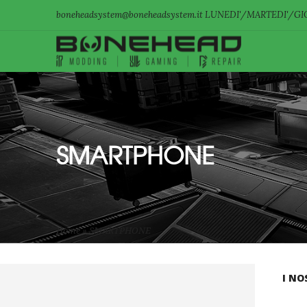
boneheadsystem@boneheadsystem.it LUNEDI'/MARTEDI'/GIO
SMARTPHONE
Home
»
SMARTPHONE
I NO