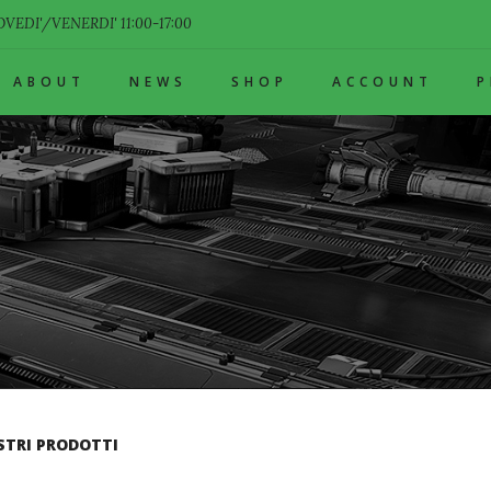
VEDI'/VENERDI' 11:00-17:00
ABOUT
NEWS
SHOP
ACCOUNT
STRI PRODOTTI