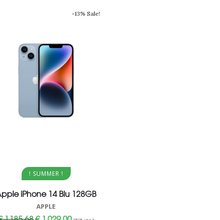
-13% Sale!
Aggiungi al carrello
! SUMMER !
pple iPhone 14 Blu 128GB
APPLE
Il
Il
€
1.185,68
€
1.029,00