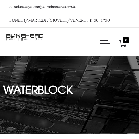
boneheadsystem@boneheadsystem.it
LUNEDI'/MARTEDI'/GIOVEDI'/VENERDI' 11:00-17:00
0
WATERBLOCK
Home
»
WATERCOOLING
»
WATERBLOCK