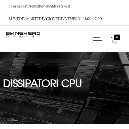
boneheadsystem@boneheadsystem.it
LUNEDI'/MARTEDI'/GIOVEDI'/VENERDI' 11:00-17:00
0
DISSIPATORI CPU
Home
»
DISSIPAZIONE
»
DISSIPATORI CPU