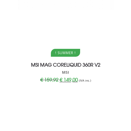
Aggiungi al carrello
! SUMMER !
MSI MAG CORELIQUID 360R V2
MSI
Il
Il
€
159,92
€
149,00
(IVA inc.)
prezzo
prezzo
originale
attuale
era:
è:
€ 159,92.
€ 149,00.