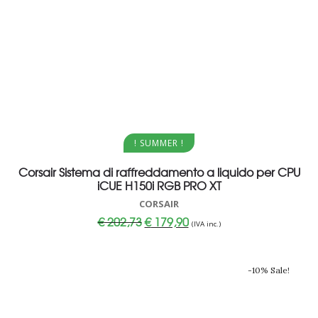
Aggiungi al carrello
! SUMMER !
Corsair Sistema di raffreddamento a liquido per CPU
iCUE H150i RGB PRO XT
CORSAIR
Il
Il
€
202,73
€
179,90
(IVA inc.)
prezzo
prezzo
originale
attuale
era:
è:
€ 202,73.
€ 179,90.
-10% Sale!