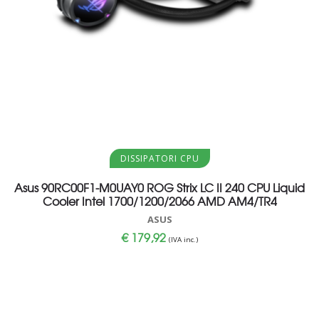
Aggiungi al carrello
DISSIPATORI CPU
Asus 90RC00F1-M0UAY0 ROG Strix LC II 240 CPU Liquid
Cooler Intel 1700/1200/2066 AMD AM4/TR4
ASUS
€
179,92
(IVA inc.)