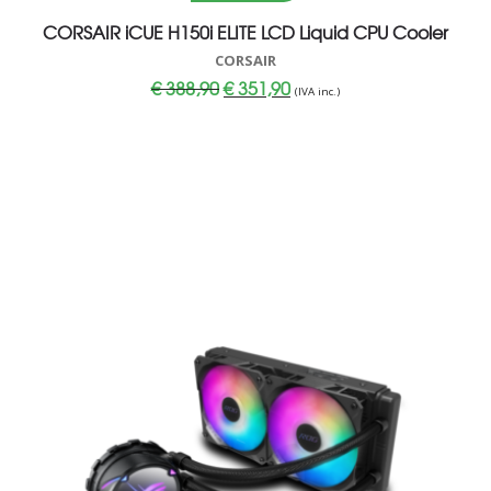
CORSAIR iCUE H150i ELITE LCD Liquid CPU Cooler
CORSAIR
Il
Il
€
388,90
€
351,90
(IVA inc.)
prezzo
prezzo
originale
attuale
era:
è:
€ 388,90.
€ 351,90.