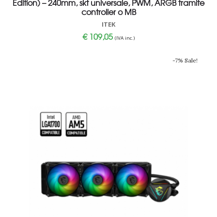
Edition) – 240mm, skt universale, PWM, ARGB tramite
controller o MB
ITEK
€
109,05
(IVA inc.)
-7% Sale!