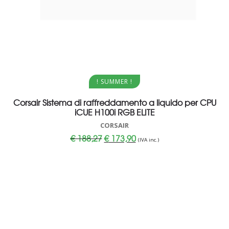
Aggiungi al carrello
! SUMMER !
Corsair Sistema di raffreddamento a liquido per CPU
iCUE H100i RGB ELITE
CORSAIR
Il
Il
€
188,27
€
173,90
(IVA inc.)
prezzo
prezzo
originale
attuale
era:
è:
€ 188,27.
€ 173,90.