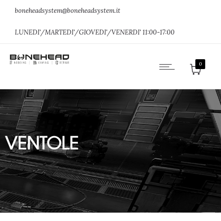
boneheadsystem@boneheadsystem.it
LUNEDI'/MARTEDI'/GIOVEDI'/VENERDI' 11:00-17:00
0
VENTOLE
Home
»
VENTOLE