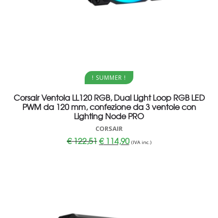
Aggiungi al carrello
! SUMMER !
Corsair Ventola LL120 RGB, Dual Light Loop RGB LED
PWM da 120 mm, confezione da 3 ventole con
Lighting Node PRO
CORSAIR
Il
Il
€
122,51
€
114,90
(IVA inc.)
prezzo
prezzo
originale
attuale
era:
è:
€ 122,51.
€ 114,90.