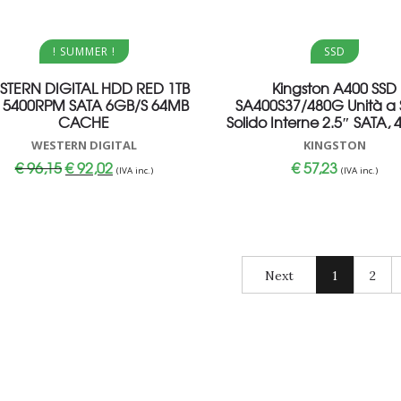
Aggiungi al carrello
Aggiungi al carrello
! SUMMER !
SSD
STERN DIGITAL HDD RED 1TB
Kingston A400 SSD
5 5400RPM SATA 6GB/S 64MB
SA400S37/480G Unità a 
CACHE
Solido Interne 2.5″ SATA,
WESTERN DIGITAL
KINGSTON
Il
Il
€
96,15
€
92,02
€
57,23
(IVA inc.)
(IVA inc.)
prezzo
prezzo
originale
attuale
era:
è:
€ 96,15.
€ 92,02.
Next
1
2