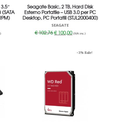
 3.5″
Seagate Basic, 2 TB, Hard Disk
8 (SATA
Esterno Portatile – USB 3.0 per PC
 RPM)
Desktop, PC Portatili (STJL2000400)
SEAGATE
Il
Il
€
102,76
€
100,00
)
(IVA inc.)
o
prezzo
prezzo
e
originale
attuale
era:
è:
0.
€ 102,76.
€ 100,00.
-3% Sale!