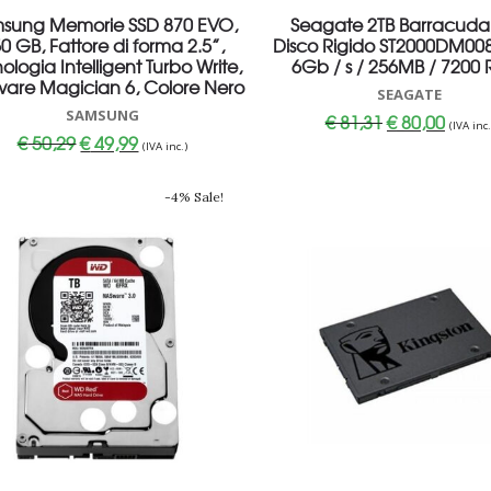
sung Memorie SSD 870 EVO,
Seagate 2TB Barracuda
0 GB, Fattore di forma 2.5”,
Disco Rigido ST2000DM00
ologia Intelligent Turbo Write,
6Gb / s / 256MB / 7200
ware Magician 6, Colore Nero
SEAGATE
SAMSUNG
Il
Il
€
81,31
€
80,00
(IVA inc.
prezzo
prezz
Il
Il
€
50,29
€
49,99
originale
attual
(IVA inc.)
prezzo
prezzo
era:
è:
originale
attuale
€ 81,31.
€ 80,0
era:
è:
-4% Sale!
€ 50,29.
€ 49,99.