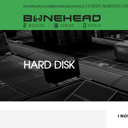
boneheadsystem@boneheadsystem.it LUNEDI'/MARTEDI'/GIO
HARD DISK
Home
»
HARD DISK
I NO