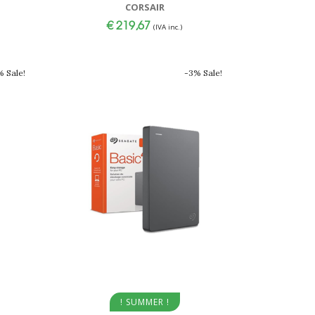
CORSAIR
€
219,67
(IVA inc.)
 Sale!
-3% Sale!
Aggiungi al carrello
! SUMMER !