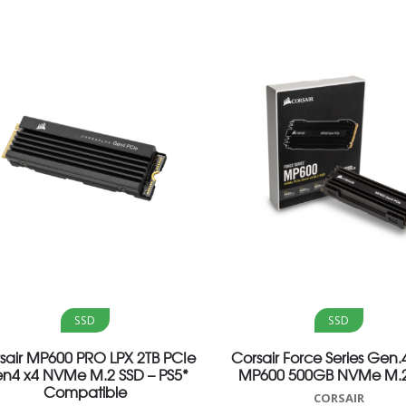
Aggiungi al carrello
Aggiungi al carrello
SSD
SSD
sair MP600 PRO LPX 2TB PCIe
Corsair Force Series Gen.
n4 x4 NVMe M.2 SSD – PS5*
MP600 500GB NVMe M.2
Compatible
CORSAIR