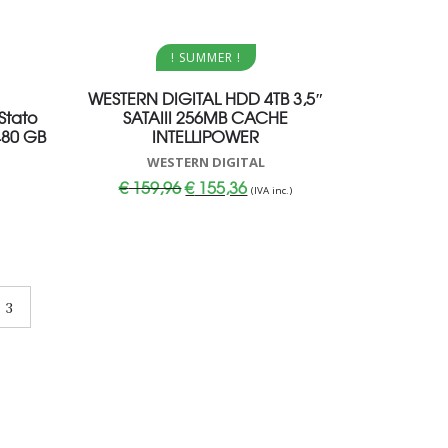
Aggiungi al carrello
! SUMMER !
WESTERN DIGITAL HDD 4TB 3,5″
Stato
SATAIII 256MB CACHE
 480 GB
INTELLIPOWER
WESTERN DIGITAL
Il
Il
€
159,96
€
155,36
(IVA inc.)
prezzo
prezzo
originale
attuale
era:
è:
€ 159,96.
€ 155,36.
3