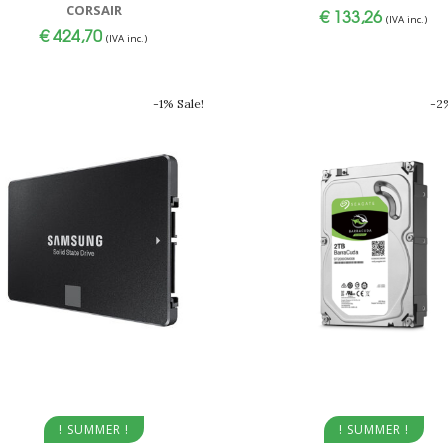
CORSAIR
€
133,26
(IVA inc.)
€
424,70
(IVA inc.)
-1% Sale!
-2%
Aggiungi al carrello
Aggiungi al carrello
! SUMMER !
! SUMMER !