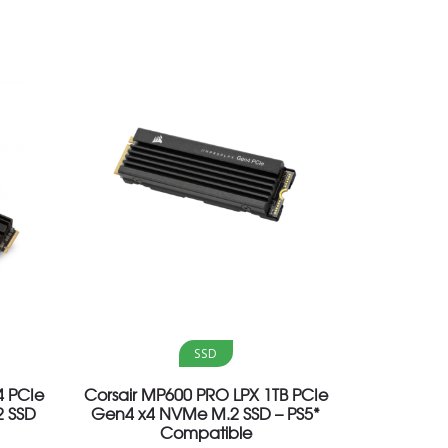
Aggiungi al carrello
SSD
4 PCIe
Corsair MP600 PRO LPX 1TB PCIe
 SSD
Gen4 x4 NVMe M.2 SSD – PS5*
Compatible