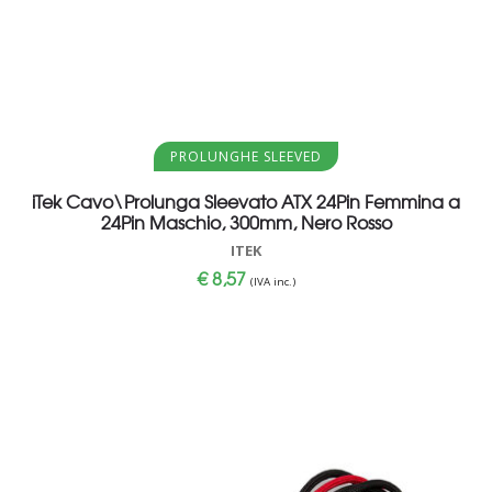
Aggiungi al carrello
PROLUNGHE SLEEVED
iTek Cavo\Prolunga Sleevato ATX 24Pin Femmina a
24Pin Maschio, 300mm, Nero Rosso
ITEK
€
8,57
(IVA inc.)