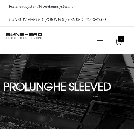
boneheadsystem@boneheadsystem.it
LUNEDI'/MARTEDI'/GIOVEDI'/VENERDI' 11:00-17:00
0
PROLUNGHE SLEEVED
Home
»
CAVI E ADATTATORI
»
PROLUNGHE SLEEVED