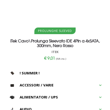
Aggiungi al carrello
PROLUNGHE SLEEVED
iTek Cavo\Prolunga Sleevato IDE 4Pin a 4xSATA,
300mm, Nero Rosso
ITEK
€
9,01
(IVA inc.)
! SUMMER !
ACCESSORI / VARIE
ALIMENTATORI / UPS
AUDIO