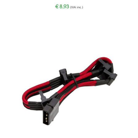
€
8,93
(IVA inc.)