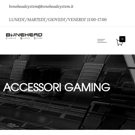
boneheadsystem@boneheadsystem.it
LUNEDI'/MARTEDI'/GIOVEDI'/VENERDI' 11:00-17:00
0
ACCESSORI GAMING
Home
»
ACCESSORI / VARIE
»
ACCESSORI GAMING