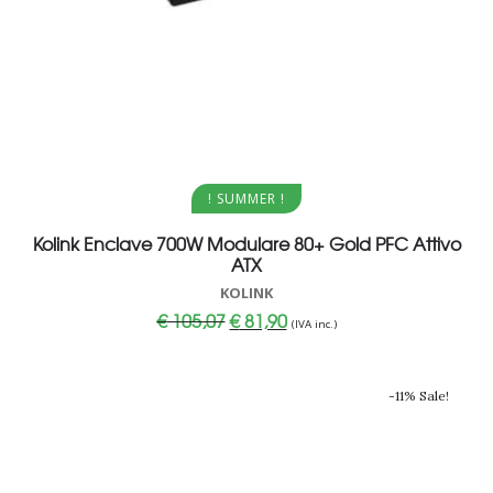
Aggiungi al carrello
! SUMMER !
Kolink Enclave 700W Modulare 80+ Gold PFC Attivo
ATX
KOLINK
Il
Il
€
105,07
€
81,90
(IVA inc.)
prezzo
prezzo
originale
attuale
era:
è:
€ 105,07.
€ 81,90.
-11% Sale!