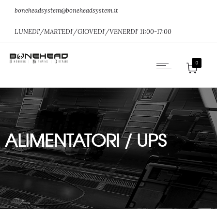
boneheadsystem@boneheadsystem.it
LUNEDI'/MARTEDI'/GIOVEDI'/VENERDI' 11:00-17:00
0
ALIMENTATORI / UPS
Home
»
ALIMENTATORI / UPS
»
Pagina 2