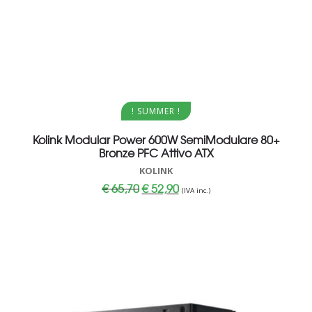
Aggiungi al carrello
! SUMMER !
Kolink Modular Power 600W SemiModulare 80+
Bronze PFC Attivo ATX
KOLINK
Il
Il
€
65,70
€
52,90
(IVA inc.)
prezzo
prezzo
originale
attuale
era:
è:
€ 65,70.
€ 52,90.