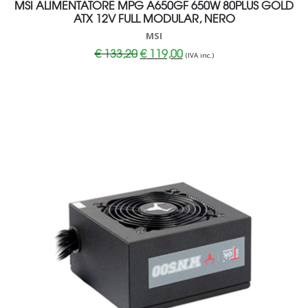
MSI ALIMENTATORE MPG A650GF 650W 80PLUS GOLD
ATX 12V FULL MODULAR, NERO
MSI
Il
Il
€
133,20
€
119,00
(IVA inc.)
prezzo
prezzo
originale
attuale
era:
è:
€ 133,20.
€ 119,00.