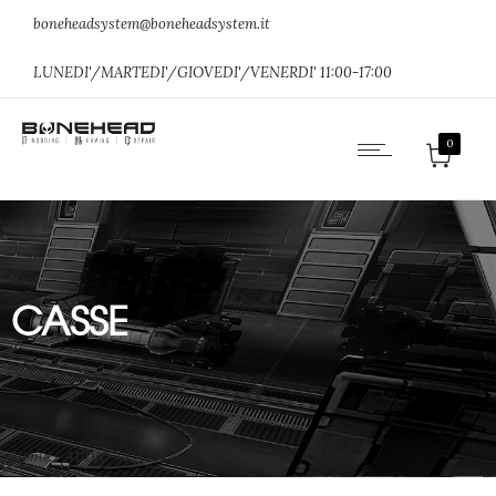
boneheadsystem@boneheadsystem.it
LUNEDI'/MARTEDI'/GIOVEDI'/VENERDI' 11:00-17:00
0
CASSE
Home
»
AUDIO
»
CASSE