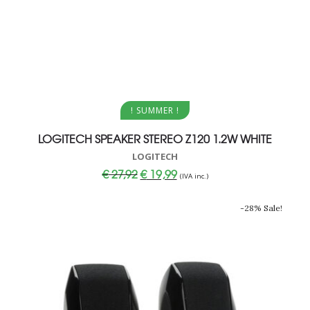
Aggiungi al carrello
! SUMMER !
LOGITECH SPEAKER STEREO Z120 1.2W WHITE
LOGITECH
Il
Il
€
27,92
€
19,99
(IVA inc.)
prezzo
prezzo
originale
attuale
era:
è:
-28% Sale!
€ 27,92.
€ 19,99.