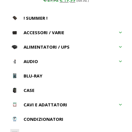
(IVA inc.)
prezzo
prezzo
originale
attuale
era:
è:
€ 27,92.
€ 19,99.
! SUMMER !
ACCESSORI / VARIE
ALIMENTATORI / UPS
AUDIO
BLU-RAY
CASE
CAVI E ADATTATORI
CONDIZIONATORI