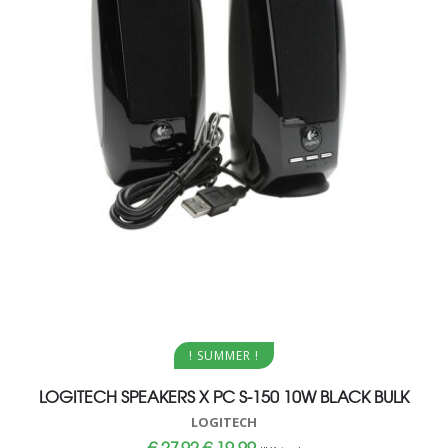
Aggiungi al carrello
! SUMMER !
LOGITECH SPEAKERS X PC S-150 10W BLACK BULK
LOGITECH
Il
Il
€
27,92
€
19,99