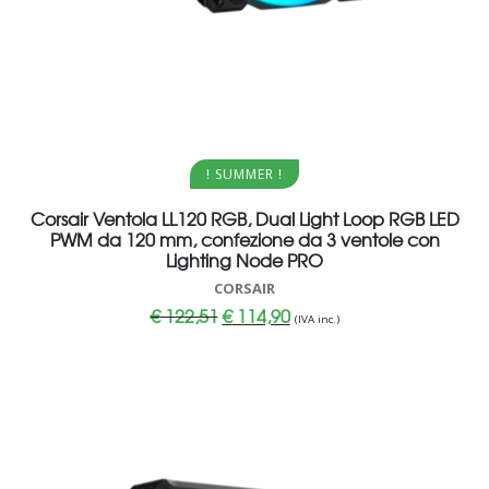
Aggiungi al carrello
! SUMMER !
Corsair Ventola LL120 RGB, Dual Light Loop RGB LED
PWM da 120 mm, confezione da 3 ventole con
Lighting Node PRO
CORSAIR
Il
Il
€
122,51
€
114,90
(IVA inc.)
prezzo
prezzo
originale
attuale
era:
è:
€ 122,51.
€ 114,90.