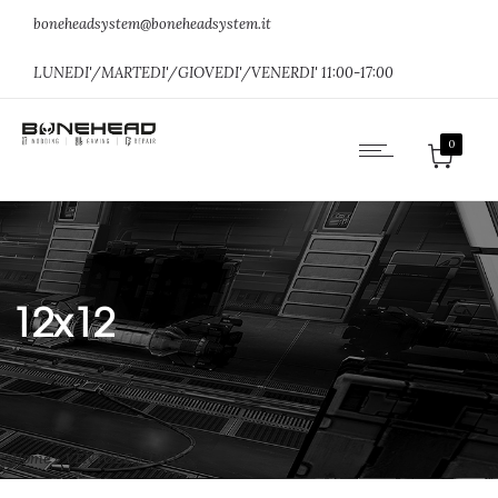
boneheadsystem@boneheadsystem.it
LUNEDI'/MARTEDI'/GIOVEDI'/VENERDI' 11:00-17:00
0
12x12
Home
»
VENTOLE
»
12x12