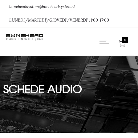
boneheadsystem@boneheadsystem.it
LUNEDI'/MARTEDI'/GIOVEDI'/VENERDI' 11:00-17:00
0
SCHEDE AUDIO
Home
»
AUDIO
»
SCHEDE AUDIO