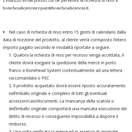
L’indirizzo email presso cui far pervenire la richiesta di reso è
.
boneheadsystemrepair@boneheadsystem.it
Nel caso di richiesta di reso entro 15 giorni di calendario dalla
data di ricezione del prodotto, al cliente verrà corrisposto l’intero
importo pagato secondo le modalità riportate a seguire.
Qualora la richiesta di reso per recesso venga accettata, il
cliente dovrà eseguire la spedizione della merce in porto
franco a Bonehead System contestualmente ad una lettera
raccomandata o PEC
Il prodotto acquistato dovrà essere riposto accuratamente
nell’imballo originale e completo di tutti gli eventuali
accessori/cavi/documenti. La mancanza della scatola o
dell’imballo originale comporterà una mancata esecuzione del
diritto di recesso e conseguente impossibilità a disporre il
rimborso.
Una volta verificata la merce ed in assenza di anomalie,