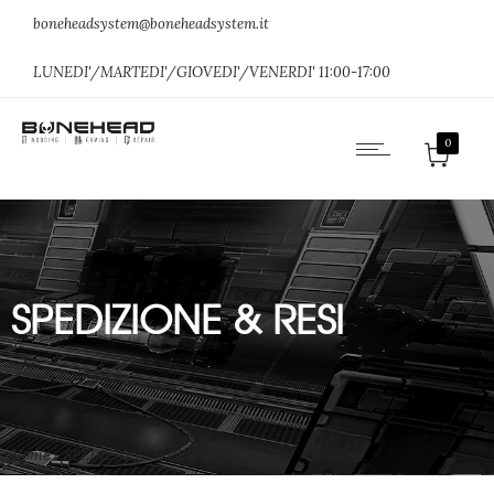
boneheadsystem@boneheadsystem.it
LUNEDI'/MARTEDI'/GIOVEDI'/VENERDI' 11:00-17:00
0
SPEDIZIONE & RESI
Home
»
SPEDIZIONE & RESI