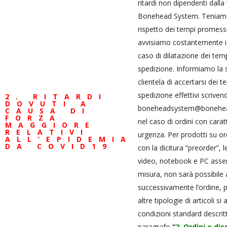
ritardi non dipendenti dalla
Bonehead System. Teniamo
rispetto dei tempi promess
avvisiamo costantemente i c
caso di dilatazione dei temp
spedizione. Informiamo la 
clientela di accertarsi dei t
spedizione effettivi scriven
2. RITARDI
DOVUTI A
boneheadsystem@bonehea
CAUSA DI
FORZA
nel caso di ordini con carat
MAGGIORE
RELATIVI
urgenza. Per prodotti su o
ALL’EPIDEMIA
DA COVID19
con la dicitura “preorder”, 
video, notebook e PC asse
misura, non sarà possibile 
successivamente l’ordine, p
altre tipologie di articoli si
condizioni standard descrit
paragrafo
“
2. Ordini e dis