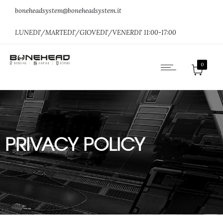
boneheadsystem@boneheadsystem.it
LUNEDI'/MARTEDI'/GIOVEDI'/VENERDI' 11:00-17:00
0
PRIVACY POLICY
Home
»
PRIVACY POLICY