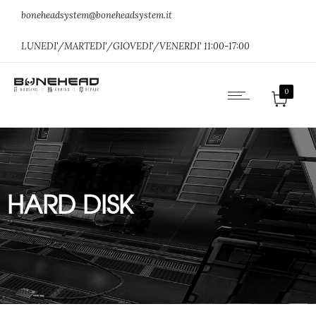
boneheadsystem@boneheadsystem.it
LUNEDI'/MARTEDI'/GIOVEDI'/VENERDI' 11:00-17:00
0
HARD DISK
Home
»
USATO GARANTITO
»
HARD DISK