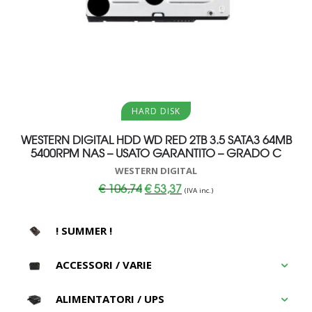
Aggiungi al carrello
HARD DISK
WESTERN DIGITAL HDD WD RED 2TB 3.5 SATA3 64MB
5400RPM NAS – USATO GARANTITO – GRADO C
WESTERN DIGITAL
Il
Il
€
106,74
€
53,37
(IVA inc.)
prezzo
prezzo
originale
attuale
era:
è:
€ 106,74.
€ 53,37.
! SUMMER !
ACCESSORI / VARIE
ALIMENTATORI / UPS