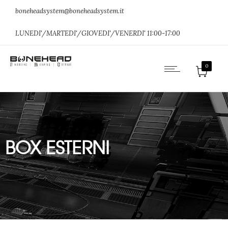
boneheadsystem@boneheadsystem.it
LUNEDI'/MARTEDI'/GIOVEDI'/VENERDI' 11:00-17:00
0
BOX ESTERNI
Home
»
ACCESSORI / VARIE
»
BOX ESTERNI