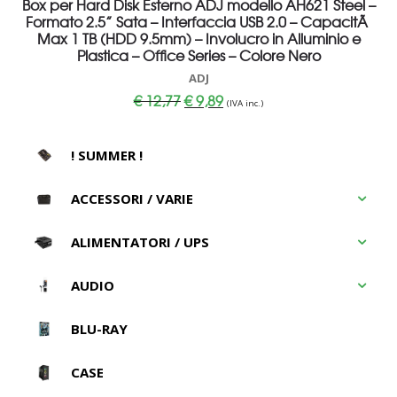
Box per Hard Disk Esterno ADJ modello AH621 Steel –
Formato 2.5” Sata – Interfaccia USB 2.0 – CapacitÃ
Max 1 TB (HDD 9.5mm) – Involucro in Alluminio e
Plastica – Office Series – Colore Nero
ADJ
Il
Il
€
12,77
€
9,89
(IVA inc.)
prezzo
prezzo
originale
attuale
era:
è:
€ 12,77.
€ 9,89.
! SUMMER !
ACCESSORI / VARIE
ALIMENTATORI / UPS
AUDIO
BLU-RAY
CASE