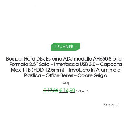
Aggiungi al carrello
! SUMMER !
Box per Hard Disk Esterno ADJ modello AH650 Stone –
Formato 2.5” Sata – Interfaccia USB 3.0 – Capacità
Max 1 TB (HDD 12.5mm) – Involucro in Alluminio e
Plastica – Office Series – Colore Grigio
ADJ
Il
Il
€
17,36
€
14,90
(IVA inc.)
prezzo
prezzo
originale
attuale
era:
è:
-23% Sale!
€ 17,36.
€ 14,90.