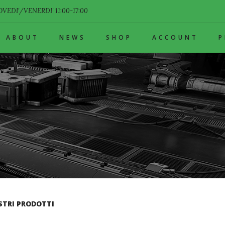
VEDI'/VENERDI' 11:00-17:00
ABOUT
NEWS
SHOP
ACCOUNT
STRI PRODOTTI