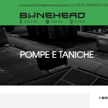
boneheadsystem@boneheadsystem.it LUNEDI'/MARTEDI'/GIO
POMPE E TANICHE
Home
»
WATERCOOLING
»
POMPE E TANICHE
I NO