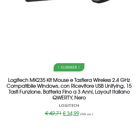
Aggiungi al carrello
! SUMMER !
Logitech MK235 Kit Mouse e Tastiera Wireless 2.4 GHz
Compatibile Windows, con Ricevitore USB Unifying, 15
Tasti Funzione, Batteria Fino a 3 Anni, Layout Italiano
QWERTY, Nero
LOGITECH
Il
Il
€
42,71
€
34,99
(IVA inc.)
prezzo
prezzo
originale
attuale
era:
è:
€ 42,71.
€ 34,99.