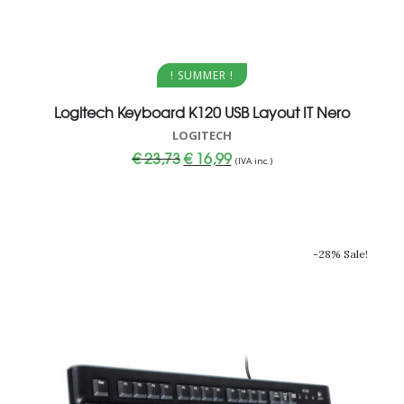
Aggiungi al carrello
! SUMMER !
Logitech Keyboard K120 USB Layout IT Nero
LOGITECH
Il
Il
€
23,73
€
16,99
(IVA inc.)
prezzo
prezzo
originale
attuale
era:
è:
€ 23,73.
€ 16,99.
-28% Sale!