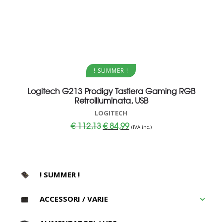
Aggiungi al carrello
! SUMMER !
Logitech G213 Prodigy Tastiera Gaming RGB
Retroilluminata, USB
LOGITECH
Il
Il
€
112,13
€
84,99
(IVA inc.)
prezzo
prezzo
originale
attuale
era:
è:
€ 112,13.
€ 84,99.
! SUMMER !
ACCESSORI / VARIE