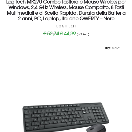
Logitech MK270 Combo Tastiera e Mouse Wireless per
Windows, 2,4 GHz Wireless, Mouse Compatto, 8 Tasti
Multimediali e di Scelta Rapida, Durata della Batteria
2 anni, PC, Laptop, Italiano QWERTY – Nero
LOGITECH
Il
Il
€
52,74
€
44,99
(IVA inc.)
prezzo
prezzo
originale
attuale
era:
è:
-18% Sale!
€ 52,74.
€ 44,99.