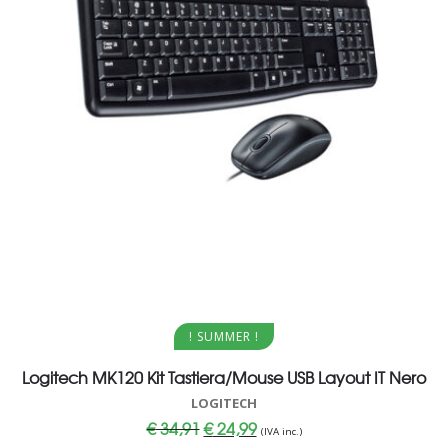
Aggiungi al carrello
! SUMMER !
Logitech MK120 Kit Tastiera/Mouse USB Layout IT Nero
LOGITECH
Il
Il
€
34,91
€
24,99
(IVA inc.)
prezzo
prezzo