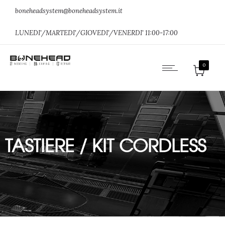
boneheadsystem@boneheadsystem.it
LUNEDI'/MARTEDI'/GIOVEDI'/VENERDI' 11:00-17:00
0
TASTIERE / KIT CORDLESS
Home
»
TASTIERE / KIT CORDLESS