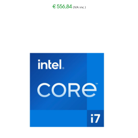
€
556,84
(IVA inc.)