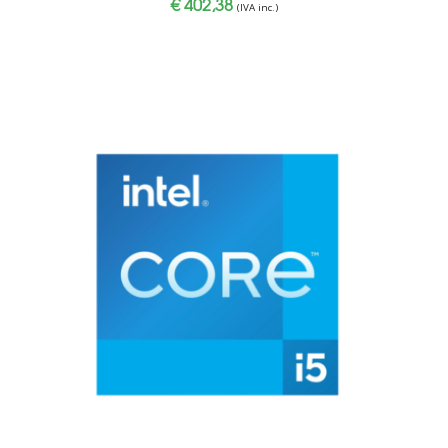
€
402,38
(IVA inc.)