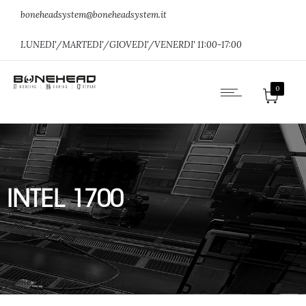
boneheadsystem@boneheadsystem.it
LUNEDI'/MARTEDI'/GIOVEDI'/VENERDI' 11:00-17:00
0
INTEL 1700
Home
»
PROCESSORI
»
INTEL 1700