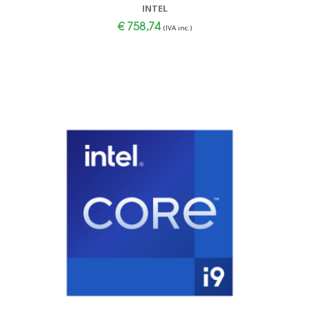
INTEL
€
758,74
(IVA inc.)