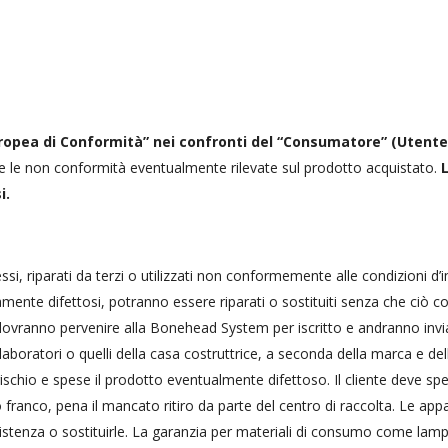
ropea di Conformità” nei confronti del “Consumatore” (Utente 
ca e le non conformità eventualmente rilevate sul prodotto acquistato.
i.
 riparati da terzi o utilizzati non conformemente alle condizioni d’imp
vamente difettosi, potranno essere riparati o sostituiti senza che ciò c
ntro dovranno pervenire alla Bonehead System per iscritto e andranno inv
aboratori o quelli della casa costruttrice, a seconda della marca e dell
rischio e spese il prodotto eventualmente difettoso. Il cliente deve sped
ranco, pena il mancato ritiro da parte del centro di raccolta. Le appa
sistenza o sostituirle. La garanzia per materiali di consumo come lampa