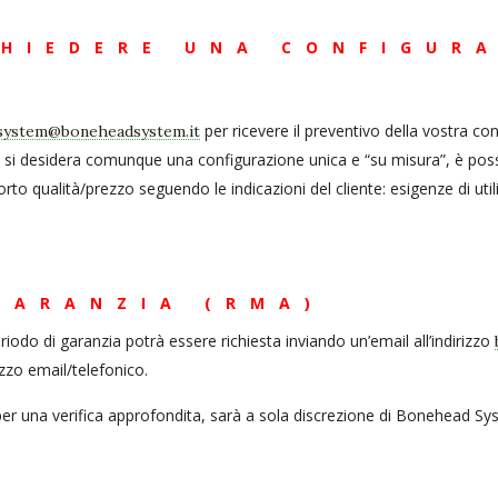
CHIEDERE UNA CONFIGUR
per ricevere il preventivo della vostra co
system@boneheadsystem.it
i desidera comunque una configurazione unica e “su misura”, è possibile
orto qualità/prezzo seguendo le indicazioni del cliente: esigenze di ut
GARANZIA (RMA)
riodo di garanzia potrà essere richiesta inviando un’email all’indirizzo
zzo email/telefonico.
per una verifica approfondita, sarà a sola discrezione di Bonehead Sys