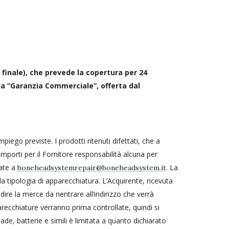
finale), che prevede la copertura per 24
La “Garanzia Commerciale”, offerta dal
iego previste. I prodotti ritenuti difettati, che a
omporti per il Fornitore responsabilità alcuna per
iate a
. La
boneheadsystemrepair@boneheadsystem.it
a tipologia di apparecchiatura. L’Acquirente, ricevuta
ire la merce da rientrare all’indirizzo che verrà
recchiature verranno prima controllate, quindi si
de, batterie e simili è limitata a quanto dichiarato