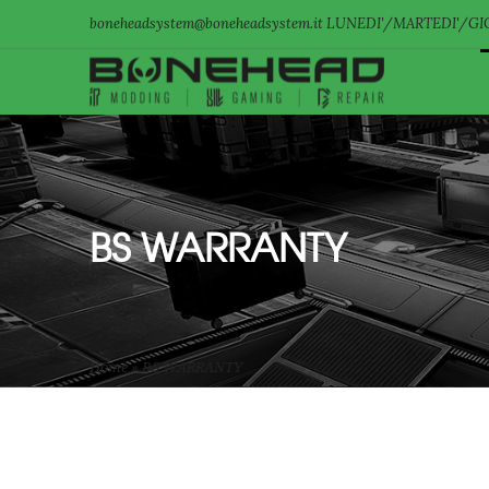
boneheadsystem@boneheadsystem.it LUNEDI'/MARTEDI'/GIO
BS WARRANTY
Home
»
BS WARRANTY