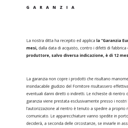
GARANZIA
La nostra ditta ha recepito ed applica
la “Garanzia Eu
mesi,
dalla data di acquisto, contro i difetti di fabbri
produttore, salvo diversa indicazione, è di 12 mes
La garanzia non copre i prodotti che risultano manomessi,
insindacabile giudizio del Fornitore risultassero effetti
eventuali danni diretti o indiretti. Le richieste di rie
garanzia viene prestata esclusivamente presso i nostri l
l’autorizzazione al rientro è tenuto a spedire a proprio 
comunicato. Le apparecchiature vanno spedite in porto f
deciderà, a seconda delle circostanze, se inviarle in as