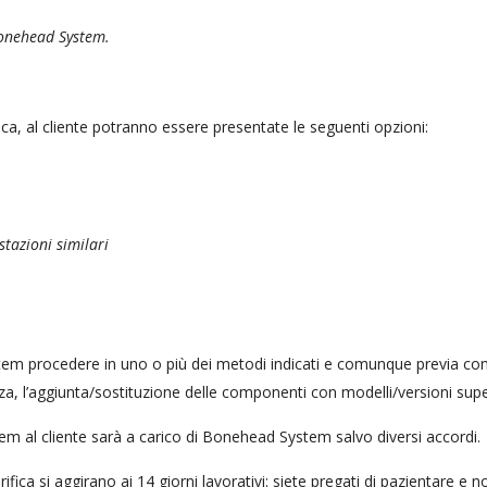
Bonehead System.
tica, al cliente potranno essere presentate le seguenti opzioni:
stazioni similari
tem procedere in uno o più dei metodi indicati e comunque previa com
, l’aggiunta/sostituzione delle componenti con modelli/versioni superior
m al cliente sarà a carico di Bonehead System salvo diversi accordi.
erifica si aggirano ai 14 giorni lavorativi: siete pregati di pazientare e n