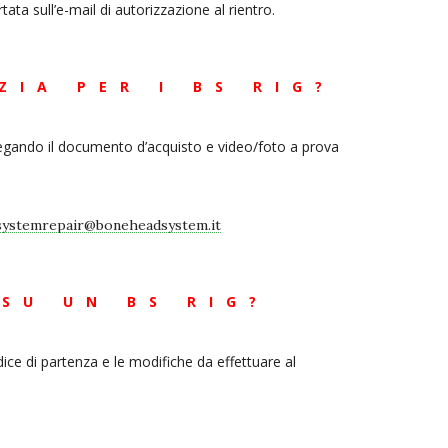
ata sull’e-mail di autorizzazione al rientro.
ZIA PER I BS RIG?
egando il documento d’acquisto e video/foto a prova
ystemrepair@boneheadsystem.it
SU UN BS RIG?
ice di partenza e le modifiche da effettuare al