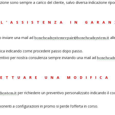
ione sono sempre a carico del cliente, salvo diversa indicazione riport
L’ASSISTENZA IN GARAN
o inviare una mail ad
all
boneheadsystemrepair@boneheadsystem.it
 pratica indicando come procedere passo dopo passo.
ventivo per nostra consulenza sempre inviando una mail ad
boneheads
FETTUARE UNA MODIFICA 
per richiedere un preventivo personalizzato indicando il cod
system.it
nenti a configurazioni in promo si perde l’offerta in corso.