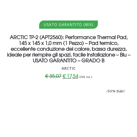
Aggiungi al carrello
USATO GARANTITO (MIX)
ARCTIC TP-2 (APT2560): Performance Thermal Pad,
145 x 145 x 1,0 mm (1 Pezzo) – Pad termico,
eccellente conduzione del calore, bassa durezza,
ideale per riempire gli spazi, facile installazione – Blu –
USATO GARANTITO – GRADO B
ARCTIC
Il
Il
€
35,07
€
17,54
(IVA inc.)
prezzo
prezzo
originale
attuale
era:
è:
-50% Sale!
€ 35,07.
€ 17,54.