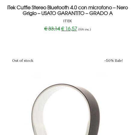
iTek Cuffie Stereo Bluetooth 4.0 con microfono – Nero
Grigio – USATO GARANTITO – GRADO A
ITEK
Il
Il
€
33,14
€
16,57
(IVA inc.)
prezzo
prezzo
originale
attuale
era:
è:
€ 33,14.
€ 16,57.
Out of stock
-50% Sale!