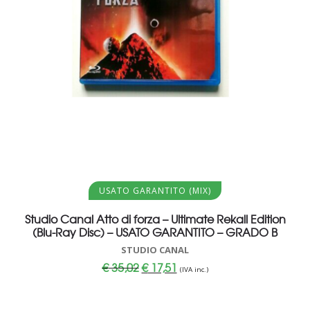
Aggiungi al carrello
USATO GARANTITO (MIX)
Studio Canal Atto di forza – Ultimate Rekall Edition
(Blu-Ray Disc) – USATO GARANTITO – GRADO B
STUDIO CANAL
Il
Il
€
35,02
€
17,51
(IVA inc.)
prezzo
prezzo
originale
attuale
era:
è:
€ 35,02.
€ 17,51.