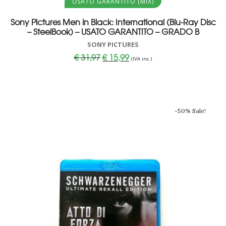
USATO GARANTITO (MIX)
Sony Pictures Men in Black: International (Blu-Ray Disc
– SteelBook) – USATO GARANTITO – GRADO B
SONY PICTURES
Il
Il
€
31,97
€
15,99
(IVA inc.)
prezzo
prezzo
originale
attuale
era:
è:
€ 31,97.
€ 15,99.
-50% Sale!