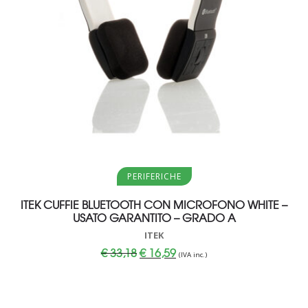
Leggi tutto
PERIFERICHE
ITEK CUFFIE BLUETOOTH CON MICROFONO WHITE –
USATO GARANTITO – GRADO A
ITEK
Il
Il
€
33,18
€
16,59
(IVA inc.)
prezzo
prezzo
originale
attuale
era:
è:
€ 33,18.
€ 16,59.