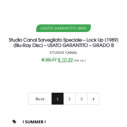
Aggiungi al carrello
USATO GARANTITO (MIX)
Studio Canal Sorvegliato Speciale – Lock Up (1989)
(Blu-Ray Disc) – USATO GARANTITO – GRADO B
STUDIO CANAL
Il
Il
€
20,77
€
10,39
(IVA inc.)
prezzo
prezzo
originale
attuale
era:
è:
€ 20,77.
€ 10,39.
Next
1
2
3
4
! SUMMER !