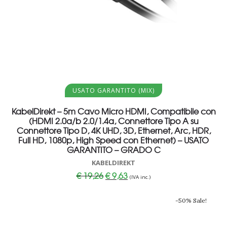
Aggiungi al carrello
USATO GARANTITO (MIX)
KabelDirekt – 5m Cavo Micro HDMI, Compatibile con
(HDMI 2.0a/b 2.0/1.4a, Connettore Tipo A su
Connettore Tipo D, 4K UHD, 3D, Ethernet, Arc, HDR,
Full HD, 1080p, High Speed con Ethernet) – USATO
GARANTITO – GRADO C
KABELDIREKT
Il
Il
€
19,26
€
9,63
(IVA inc.)
prezzo
prezzo
originale
attuale
era:
è:
-50% Sale!
€ 19,26.
€ 9,63.