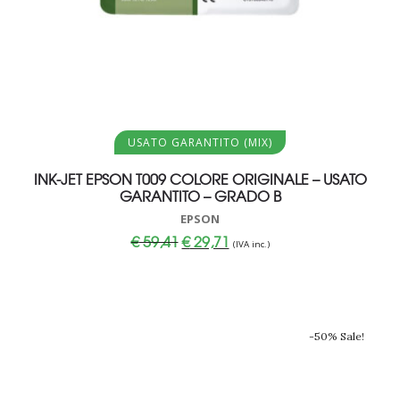
Aggiungi al carrello
USATO GARANTITO (MIX)
INK-JET EPSON T009 COLORE ORIGINALE – USATO
GARANTITO – GRADO B
EPSON
Il
Il
€
59,41
€
29,71
(IVA inc.)
prezzo
prezzo
originale
attuale
era:
è:
€ 59,41.
€ 29,71.
-50% Sale!