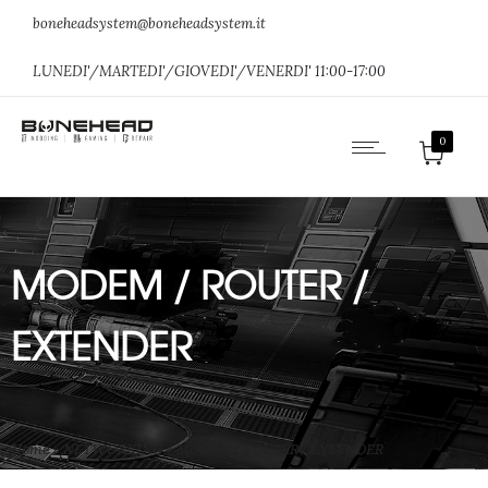
boneheadsystem@boneheadsystem.it
LUNEDI'/MARTEDI'/GIOVEDI'/VENERDI' 11:00-17:00
0
MODEM / ROUTER /
EXTENDER
Home
»
NETWORKING
»
MODEM / ROUTER / EXTENDER