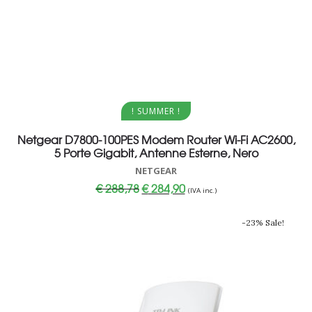
Aggiungi al carrello
! SUMMER !
Netgear D7800-100PES Modem Router Wi-Fi AC2600,
5 Porte Gigabit, Antenne Esterne, Nero
NETGEAR
Il
Il
€
288,78
€
284,90
(IVA inc.)
prezzo
prezzo
originale
attuale
era:
è:
-23% Sale!
€ 288,78.
€ 284,90.