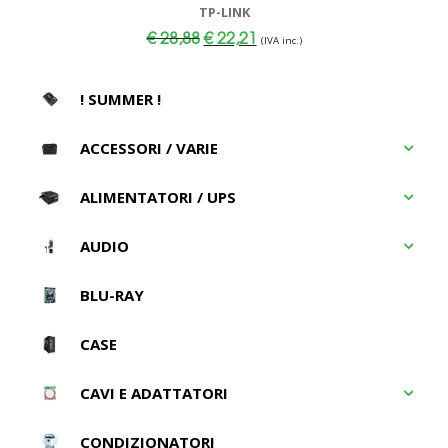
TP-LINK
Il
Il
€
28,88
€
22,21
(IVA inc.)
prezzo
prezzo
originale
attuale
era:
è:
€ 28,88.
€ 22,21.
! SUMMER !
ACCESSORI / VARIE
ALIMENTATORI / UPS
AUDIO
BLU-RAY
CASE
CAVI E ADATTATORI
CONDIZIONATORI