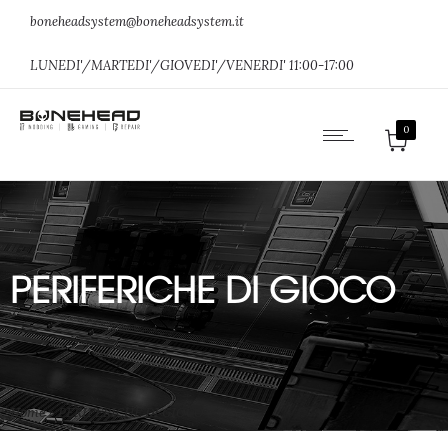
boneheadsystem@boneheadsystem.it
LUNEDI'/MARTEDI'/GIOVEDI'/VENERDI' 11:00-17:00
0
PERIFERICHE DI GIOCO
Home
»
PERIFERICHE DI GIOCO