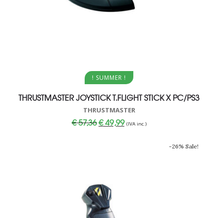
Aggiungi al carrello
! SUMMER !
THRUSTMASTER JOYSTICK T.FLIGHT STICK X PC/PS3
THRUSTMASTER
Il
Il
€
57,36
€
49,99
(IVA inc.)
prezzo
prezzo
originale
attuale
era:
è:
-26% Sale!
€ 57,36.
€ 49,99.