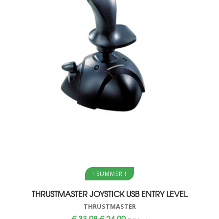
Aggiungi al carrello
! SUMMER !
THRUSTMASTER JOYSTICK USB ENTRY LEVEL
THRUSTMASTER
Il
Il
€
33,98
€
24,99