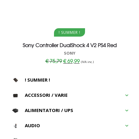
Aggiungi al carrello
! SUMMER !
Sony Controller DualShock 4 V2 PS4 Red
SONY
Il
Il
€
75,79
€
69,99
(IVA inc.)
prezzo
prezzo
originale
attuale
era:
è:
€ 75,79.
€ 69,99.
! SUMMER !
ACCESSORI / VARIE
ALIMENTATORI / UPS
AUDIO