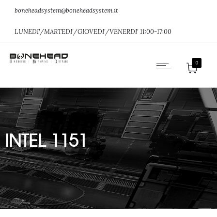
boneheadsystem@boneheadsystem.it
LUNEDI'/MARTEDI'/GIOVEDI'/VENERDI' 11:00-17:00
0
INTEL 1151
Home
»
PROCESSORI
»
INTEL 1151