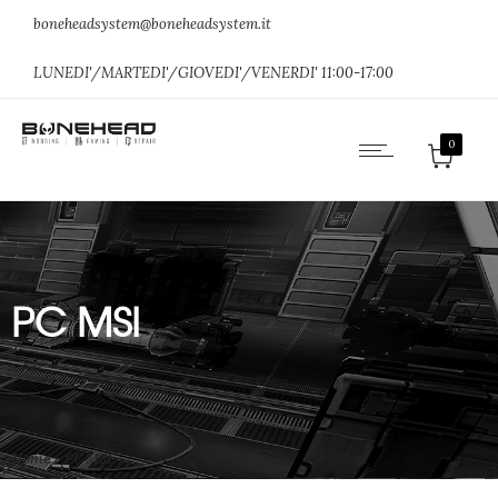
boneheadsystem@boneheadsystem.it
LUNEDI'/MARTEDI'/GIOVEDI'/VENERDI' 11:00-17:00
0
PC MSI
Home
»
PC MSI