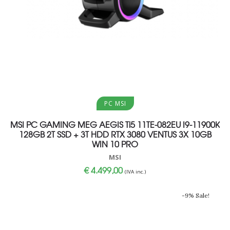
Aggiungi al carrello
PC MSI
MSI PC GAMING MEG AEGIS Ti5 11TE-082EU I9-11900K
128GB 2T SSD + 3T HDD RTX 3080 VENTUS 3X 10GB
WIN 10 PRO
MSI
€
4.499,00
(IVA inc.)
-9% Sale!