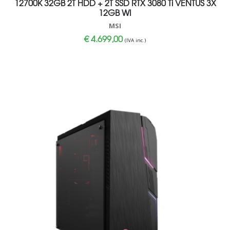
12700K 32GB 2T HDD + 2T SSD RTX 3080 Ti VENTUS 3X
12GB WI
MSI
€
4.699,00
(IVA inc.)