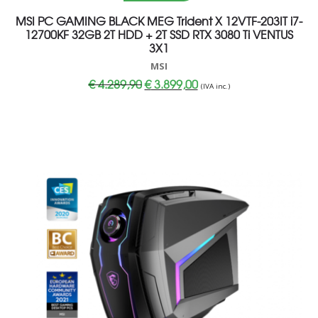
MSI PC GAMING BLACK MEG Trident X 12VTF-203IT i7-
12700KF 32GB 2T HDD + 2T SSD RTX 3080 Ti VENTUS
3X1
MSI
Il
Il
€
4.289,90
€
3.899,00
(IVA inc.)
prezzo
prezzo
originale
attuale
era:
è:
€ 4.289,90.
€ 3.899,00.