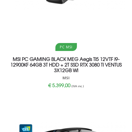
Aggiungi al carrello
PC MSI
MSI PC GAMING BLACK MEG Aegis Ti5 12VTF i9-
12900KF 64GB 3T HDD + 2T SSD RTX 3080 Ti VENTUS
3X12GB WI
MSI
€
5.399,00
(IVA inc.)