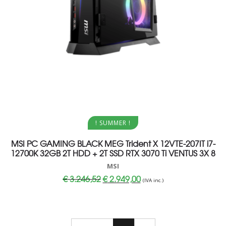
Aggiungi al carrello
! SUMMER !
MSI PC GAMING BLACK MEG Trident X 12VTE-207IT i7-
12700K 32GB 2T HDD + 2T SSD RTX 3070 Ti VENTUS 3X 8
MSI
Il
Il
€
3.246,52
€
2.949,00
(IVA inc.)
prezzo
prezzo
originale
attuale
era:
è:
€ 3.246,52.
€ 2.949,00.