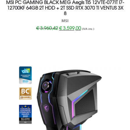
MSI PC GAMING BLACK MEG Aegis Ti5 12VTE-077IT i7-
12700KF 64GB 2T HDD + 2T SSD RTX 3070 Ti VENTUS 3X
8
MSI
Il
Il
€
3.960,42
€
3.599,00
(IVA inc.)
prezzo
prezzo
originale
attuale
era:
è:
€ 3.960,42.
€ 3.599,00.