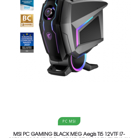
Aggiungi al carrello
PC MSI
MSI PC GAMING BLACK MEG Aegis Ti5 12VTF i7-