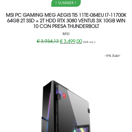
! SUMMER !
MSI PC GAMING MEG AEGIS Ti5 11TE-084EU I7-11700K
64GB 2T SSD + 2T HDD RTX 3080 VENTUS 3X 10GB WIN
10 CON PRESA THUNDERBOLT
MSI
Il
Il
€
3.934,13
€
3.499,00
(IVA inc.)
prezzo
prezzo
originale
attuale
era:
è:
-9% Sale!
€ 3.934,13.
€ 3.499,00.