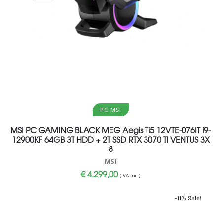
Aggiungi al carrello
PC MSI
MSI PC GAMING BLACK MEG Aegis Ti5 12VTE-076IT i9-
12900KF 64GB 3T HDD + 2T SSD RTX 3070 Ti VENTUS 3X
8
MSI
€
4.299,00
(IVA inc.)
-11% Sale!