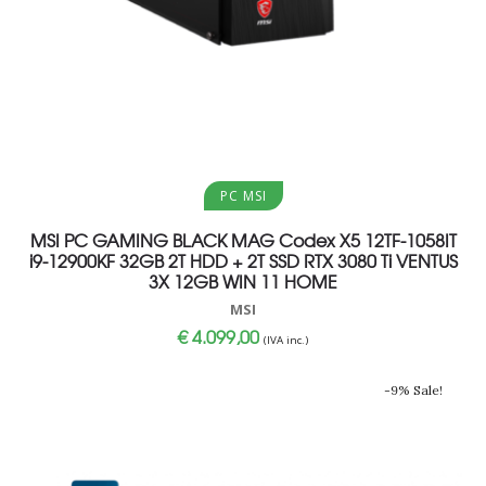
Aggiungi al carrello
PC MSI
MSI PC GAMING BLACK MAG Codex X5 12TF-1058IT
i9-12900KF 32GB 2T HDD + 2T SSD RTX 3080 Ti VENTUS
3X 12GB WIN 11 HOME
MSI
€
4.099,00
(IVA inc.)
-9% Sale!