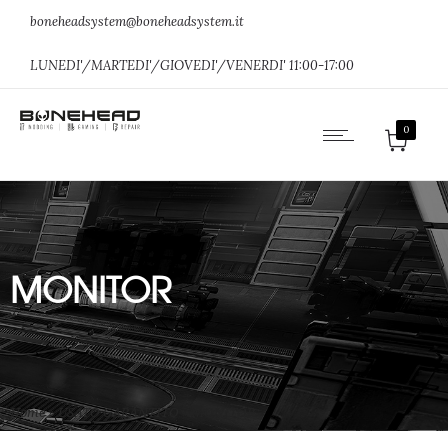
boneheadsystem@boneheadsystem.it
LUNEDI'/MARTEDI'/GIOVEDI'/VENERDI' 11:00-17:00
0
MONITOR
Home
»
USATO GARANTITO
»
MONITOR