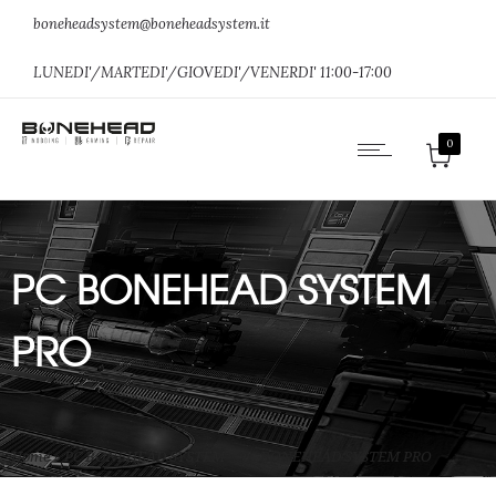
boneheadsystem@boneheadsystem.it
LUNEDI'/MARTEDI'/GIOVEDI'/VENERDI' 11:00-17:00
0
PC BONEHEAD SYSTEM
PRO
Home
»
PC BONEHEAD SYSTEM
»
PC BONEHEAD SYSTEM PRO