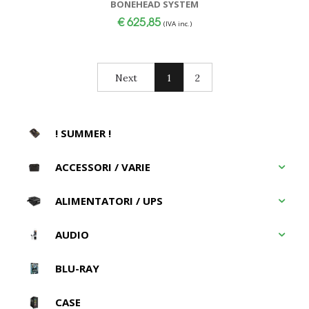
BONEHEAD SYSTEM
€
625,85
(IVA inc.)
Next
1
2
! SUMMER !
ACCESSORI / VARIE
ALIMENTATORI / UPS
AUDIO
BLU-RAY
CASE