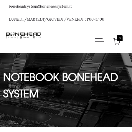
boneheadsystem@boneheadsystem.it
LUNEDI'/MARTEDI'/GIOVEDI'/VENERDI' 11:00-17:00
0
NOTEBOOK BONEHEAD
SYSTEM
Home
»
NOTEBOOK BONEHEAD SYSTEM