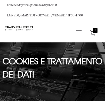
boneheadsystem@boneheadsystem.it
LUNEDI'/MARTEDI'/GIOVEDI'/VENERDI' 11:00-17:00
0
COOKIES E TRATTAMENTO
DEI DATI
Home
»
COOKIES E TRATTAMENTO DEI DATI