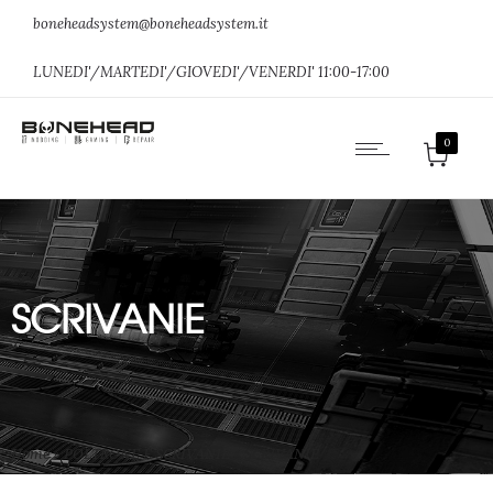
boneheadsystem@boneheadsystem.it
LUNEDI'/MARTEDI'/GIOVEDI'/VENERDI' 11:00-17:00
0
SCRIVANIE
Home
»
POLTRONE E SCRIVANIE
»
SCRIVANIE