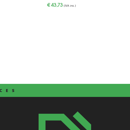
€
43,73
(IVA inc.)
CES