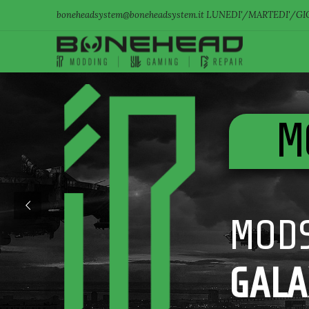
boneheadsystem@boneheadsystem.it LUNEDI'/MARTEDI'/GIO
M
MODS
GALA