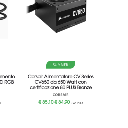
Aggiungi al carrello
! SUMMER !
damento
Corsair Alimentatore CV Series
00i RGB
CV650 da 650 Watt con
certificazione 80 PLUS Bronze
CORSAIR
Il
Il
€
85,10
€
84,90
.)
(IVA inc.)
o
prezzo
prezzo
le
originale
attuale
era:
è:
,90.
€ 85,10.
€ 84,90.