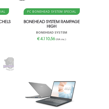
Aggiungi al carrello
IAL
PC BONEHEAD SYSTEM SPECIAL
CHELS
BONEHEAD SYSTEM RAMPAGE
HIGH
BONEHEAD SYSTEM
€
4.110,56
(IVA inc.)