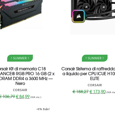
Aggiungi al carrello
Aggiungi al carrello
! SUMMER !
! SUMMER !
rsair Kit di memoria C18
Corsair Sistema di raffred
ANCE® RGB PRO 16 GB (2 x
a liquido per CPU iCUE H1
 DRAM DDR4 a 3600 MHz —
ELITE
Nero
CORSAIR
CORSAIR
Il
Il
€
188,27
€
173,90
(IVA inc
prezzo
prezz
Il
Il
€
106,79
€
84,99
originale
attua
(IVA inc.)
prezzo
prezzo
era:
è:
originale
attuale
€ 188,27.
€ 173
era:
è:
-6% Sale!
€ 106,79.
€ 84,99.