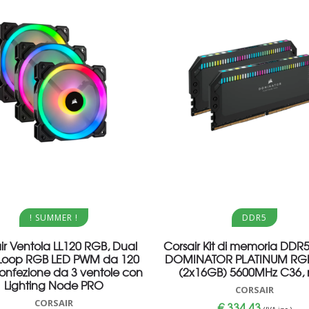
Aggiungi al carrello
Aggiungi al carrello
! SUMMER !
DDR5
ir Ventola LL120 RGB, Dual
Corsair Kit di memoria DD
 Loop RGB LED PWM da 120
DOMINATOR PLATINUM RG
nfezione da 3 ventole con
(2x16GB) 5600MHz C36, 
Lighting Node PRO
CORSAIR
CORSAIR
€
334,43