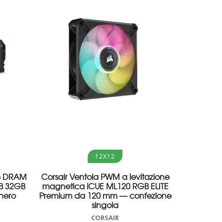
Aggiungi al carrello
12X12
R5 DRAM
Corsair Ventola PWM a levitazione
B 32GB
magnetica iCUE ML120 RGB ELITE
nero
Premium da 120 mm — confezione
singola
CORSAIR