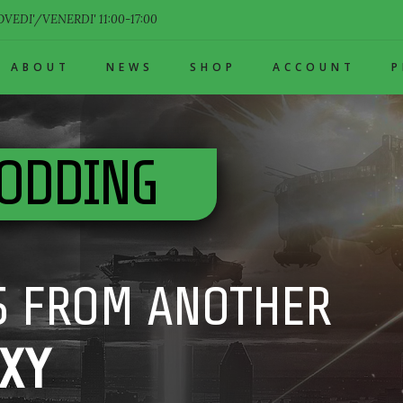
VEDI'/VENERDI' 11:00-17:00
ABOUT
NEWS
SHOP
ACCOUNT
ODDING
 FROM ANOTHER
XY