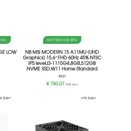
Aggiungi al carrello
IAL
NOTEBOOK MSI
GE LOW
NB MSI MODERN 15 A11MU (UHD
Graphics) 15.6″FHD 60Hz 45% NTSC
IPS level,i3-1115G4,8GB,512GB
NVME SSD,W11 Home Standard
MSI
€
780,07
(IVA inc.)
% Sale!
-0% Sale!