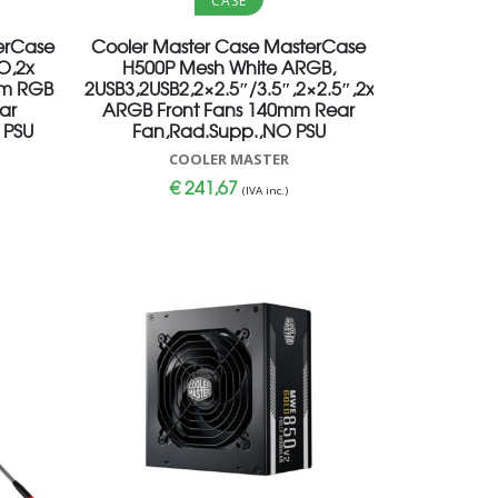
CASE
erCase
Cooler Master Case MasterCase
O,2x
H500P Mesh White ARGB,
mm RGB
2USB3,2USB2,2×2.5″/3.5″,2×2.5″,2x200mm
ar
ARGB Front Fans 140mm Rear
 PSU
Fan,Rad.Supp.,NO PSU
COOLER MASTER
€
241,67
(IVA inc.)