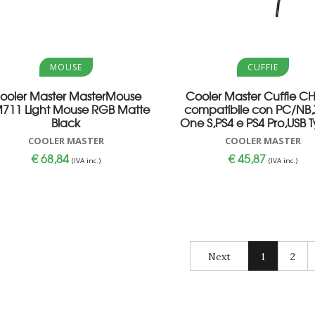
Aggiungi al carrello
Aggiungi al carrello
MOUSE
CUFFIE
ooler Master MasterMouse
Cooler Master Cuffie CH
711 Light Mouse RGB Matte
compatibile con PC/NB
Black
One S,PS4 e PS4 Pro,USB 
COOLER MASTER
COOLER MASTER
€
68,84
€
45,87
(IVA inc.)
(IVA inc.)
Next
1
2