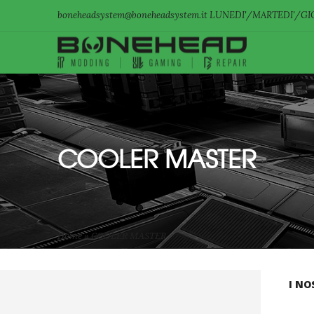
boneheadsystem@boneheadsystem.it LUNEDI'/MARTEDI'/GIO
COOLER MASTER
Home
»
COOLER MASTER
I NO