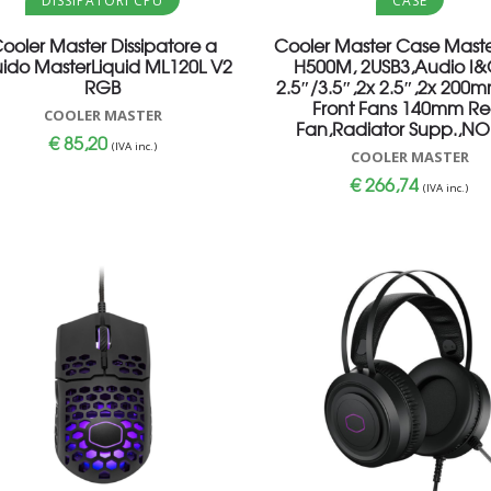
DISSIPATORI CPU
CASE
ooler Master Dissipatore a
Cooler Master Case Mast
uido MasterLiquid ML120L V2
H500M, 2USB3,Audio I&
RGB
2.5″/3.5″,2x 2.5″,2x 200
Front Fans 140mm Re
COOLER MASTER
Fan,Radiator Supp.,NO
€
85,20
(IVA inc.)
COOLER MASTER
€
266,74
(IVA inc.)