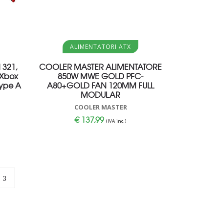
Aggiungi al carrello
ALIMENTATORI ATX
 321,
COOLER MASTER ALIMENTATORE
,Xbox
850W MWE GOLD PFC-
Type A
A80+GOLD FAN 120MM FULL
MODULAR
COOLER MASTER
€
137,99
(IVA inc.)
3