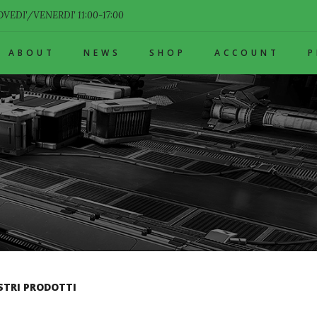
VEDI'/VENERDI' 11:00-17:00
ABOUT
NEWS
SHOP
ACCOUNT
STRI PRODOTTI