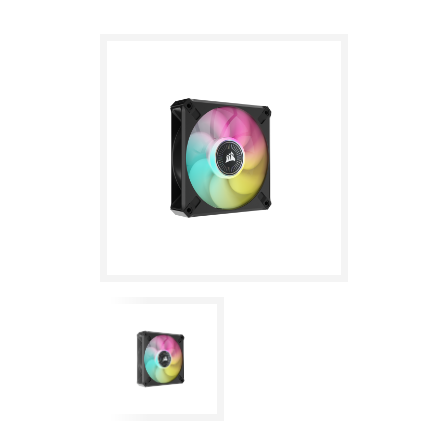
ML120 RGB ELITE Premium da 120 mm — confezione singola