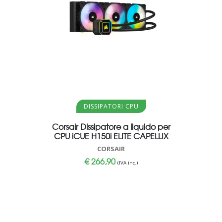
Aggiungi al carrello
Aggi
DISSIPATORI CPU
Corsair Dissipatore a liquido per
Corsair 
CPU iCUE H150i ELITE CAPELLIX
C16 320
32GB (2 
CORSAIR
€
266,90
(IVA inc.)
€