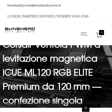
boneheadsystem@boneheadsystem.it
LUNEDI'/MARTEDI'/GIOVEDI'/VENERDI' 11:00-17:00
0
Corsair Ventola PWM a
levitazione magnetica
iCUE ML120 RGB ELITE
Premium da 120 mm —
confezione singola
Home
»
SHOP
»
Corsair Ventola PWM a levitazione magnetica iCUE