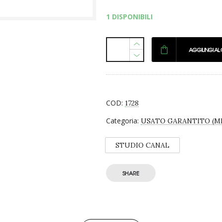
prezzo
prezzo
1 DISPONIBILI
originale
attuale
era:
è:
€ 35,02.
€ 17,51.
AGGIUNGI AL
COD:
1728
Categoria:
USATO GARANTITO (MI
STUDIO CANAL
SHARE