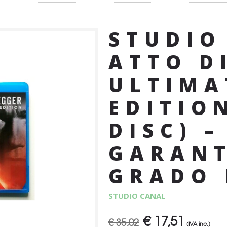
STUDIO
ATTO D
ULTIMA
EDITIO
DISC) 
GARANT
GRADO 
STUDIO CANAL
€
17,51
Il
Il
€
35,02
(IVA inc.)