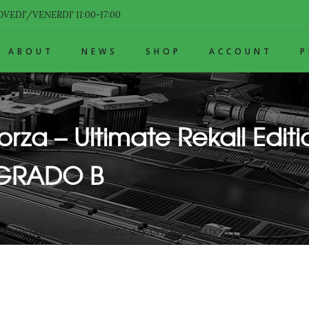
VEDI'/VENERDI' 11:00-17:00
ABOUT
NEWS
SHOP
ACCOUNT
orza – Ultimate Rekall Editi
 GRADO B
ll Edition (Blu-Ray Disc) – USATO GARANTITO – GRADO B