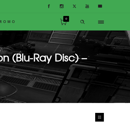
0
PROMO
on (Blu-Ray Disc) –