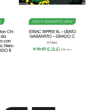
Aggiungi al carrello
)
USATO GARANTITO (MIX)
ion CH-
XTRAC RIPPER XL – USATO
 da
GARANTITO – GRADO C
to con
XTRAC
o, Nero
Il
Il
€
36,82
€
18,41
ADO B
(IVA inc.)
prezzo
prezzo
originale
attuale
era:
è:
€ 36,82.
€ 18,41.
.