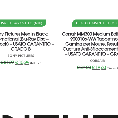
Aggiungi al carrello
Aggiungi al carrello
USATO GARANTITO (MIX)
USATO GARANTITO (MIX
y Pictures Men in Black:
Corsair MM300 Medium Edit
ernational (Blu-Ray Disc –
9000106-WW Tappetino
Book) – USATO GARANTITO –
Gaming per Mouse, Tessu
GRADO B
Cuciture Anti-Sfilacciament
– USATO GARANTITO – GR
SONY PICTURES
CORSAIR
Il
Il
€
31,97
€
15,99
(IVA inc.)
prezzo
prezzo
Il
Il
€
39,20
€
19,60
originale
attuale
(IVA inc.)
prezzo
prezzo
era:
è:
originale
attuale
€ 31,97.
€ 15,99.
era:
è:
€ 39,20.
€ 19,60