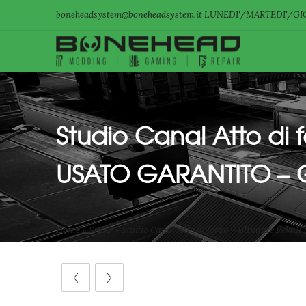
boneheadsystem@boneheadsystem.it LUNEDI'/MARTEDI'/GIO
Studio Canal Atto di f
USATO GARANTITO –
Home
»
SHOP
»
Studio Canal Atto di forza – Ultimate Reka