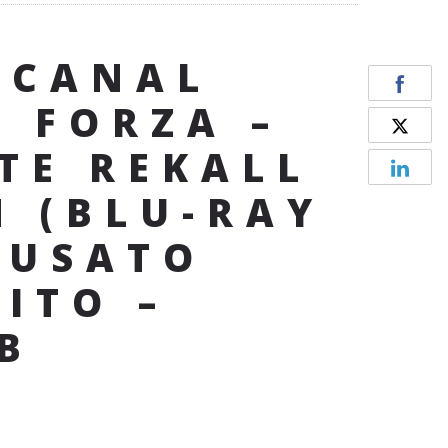
 CANAL
I FORZA –
TE REKALL
N (BLU-RAY
– USATO
ITO –
B