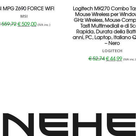
I MPG Z690 FORCE WIFI
Logitech MK270 Combo Tas
Mouse Wireless per Window
MSI
GHz Wireless, Mouse Compa
Il
Il
€
559,72
€
509,00
Tasti Multimediali e di Sc
(IVA inc.)
prezzo
prezzo
Rapida, Durata della Batt
originale
attuale
era:
è:
anni, PC, Laptop, Italiano
€ 559,72.
€ 509,00.
– Nero
LOGITECH
Il
Il
€
52,74
€
44,99
(IVA inc.)
prezzo
prezzo
originale
attuale
era:
è:
€ 52,74.
€ 44,99