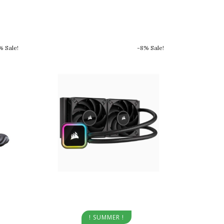
% Sale!
-8% Sale!
Aggiungi al carrello
! SUMMER !