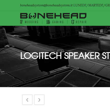
boneheadsystem@boneheadsystem.it LUNEDI'/MARTEDI'/GIO
LOGITECH SPEAKER ST
Home
»
SHOP
»
LOGITECH SPEAKER STEREO Z120 1.2W W