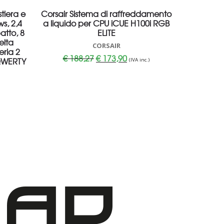
tiera e
Corsair Sistema di raffreddamento
s, 2,4
a liquido per CPU iCUE H100i RGB
tto, 8
ELITE
elta
CORSAIR
eria 2
Il
Il
€
188,27
€
173,90
 QWERTY
(IVA inc.)
prezzo
prezzo
originale
attuale
era:
è:
€ 188,27.
€ 173,90.
.