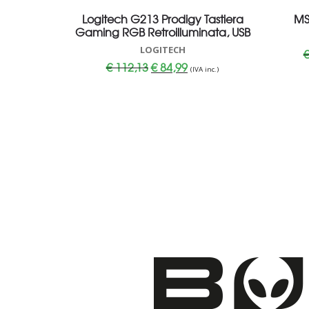
Logitech G213 Prodigy Tastiera
MS
Gaming RGB Retroilluminata, USB
LOGITECH
Il
Il
€
112,13
€
84,99
(IVA inc.)
prezzo
prezzo
originale
attuale
era:
è:
€ 112,13.
€ 84,99.