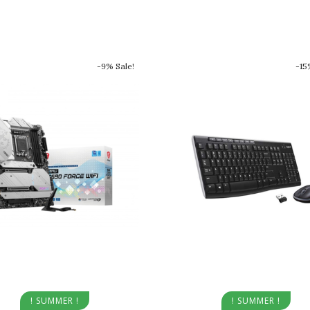
-9% Sale!
-15
Aggiungi al carrello
Aggiungi al carrello
! SUMMER !
! SUMMER !