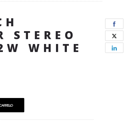
CH
R STEREO
.2W WHITE
 CARRELLO