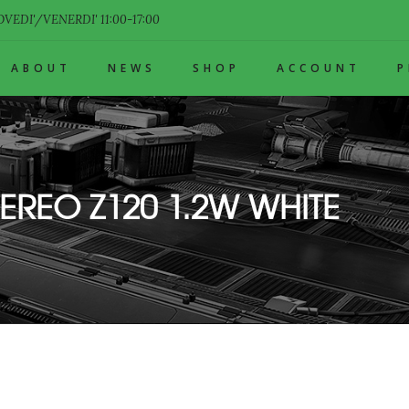
VEDI'/VENERDI' 11:00-17:00
ABOUT
NEWS
SHOP
ACCOUNT
EREO Z120 1.2W WHITE
HITE