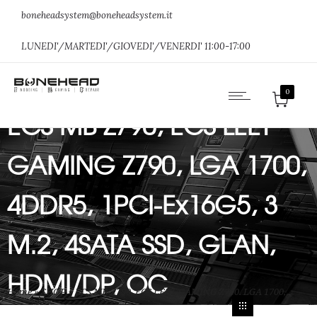
boneheadsystem@boneheadsystem.it
LUNEDI'/MARTEDI'/GIOVEDI'/VENERDI' 11:00-17:00
0
ECS MB Z790, ECS LEET
GAMING Z790, LGA 1700,
4DDR5, 1PCI-Ex16G5, 3
M.2, 4SATA SSD, GLAN,
HDMI/DP, OC
Home
»
SHOP
»
ECS MB Z790, ECS LEET GAMING Z790, LGA 1700,