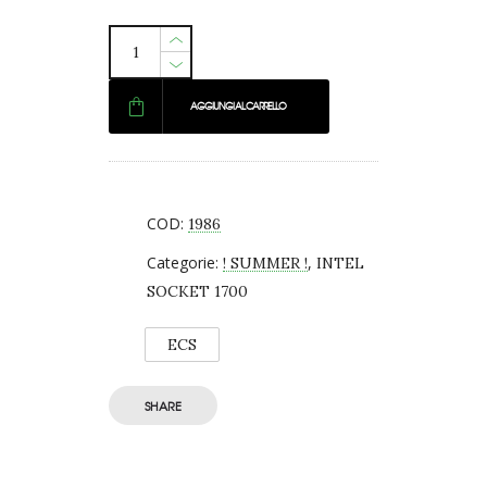
era:
è:
€ 213,44.
€ 209,99.
AGGIUNGI AL CARRELLO
COD:
1986
Categorie:
,
! SUMMER !
INTEL
SOCKET 1700
ECS
SHARE