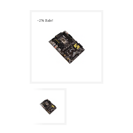
4DDR5, 1PCI-Ex16G5, 3 M.2, 4SATA SSD, GLAN, HDMI/DP, OC
-2% Sale!