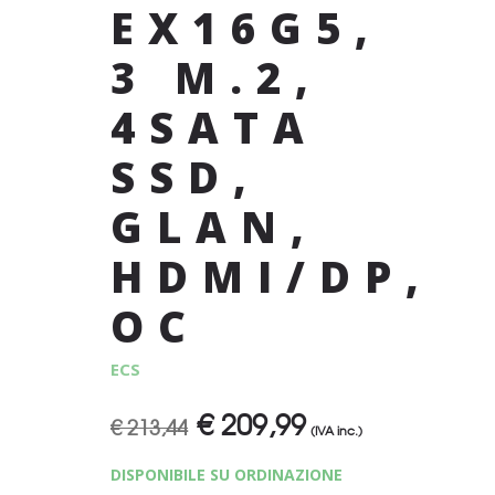
EX16G5,
3 M.2,
4SATA
SSD,
GLAN,
HDMI/DP,
OC
ECS
€
209,99
Il
Il
€
213,44
(IVA inc.)
prezzo
prezzo
DISPONIBILE SU ORDINAZIONE
originale
attuale