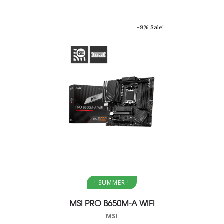
-9% Sale!
Aggiungi al carrello
Aggi
! SUMMER !
MSI PRO B650M-A WIFI
MSI MPG
MSI