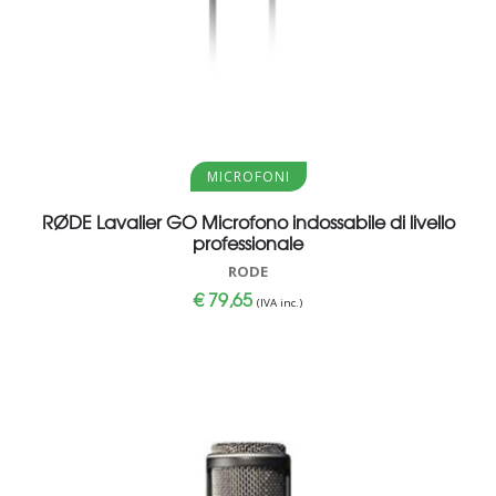
Aggiungi al carrello
MICROFONI
RØDE Lavalier GO Microfono indossabile di livello
professionale
RODE
€
79,65
(IVA inc.)