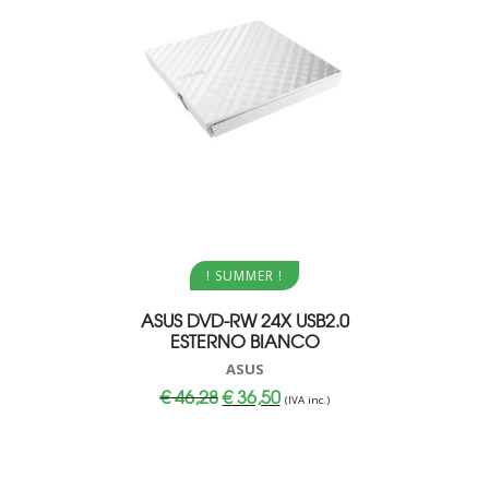
Aggiungi al carrello
Aggi
! SUMMER !
AL
ASUS DVD-RW 24X USB2.0
KINGST
ESTERNO BIANCO
DATA TRA
BLACK –
ASUS
Il
Il
€
46,28
€
36,50
(IVA inc.)
prezzo
prezzo
originale
attuale
€
12
era:
è:
€ 46,28.
€ 36,50.