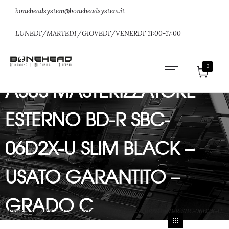
boneheadsystem@boneheadsystem.it
LUNEDI'/MARTEDI'/GIOVEDI'/VENERDI' 11:00-17:00
0
ASUS MASTERIZZATORE
ESTERNO BD-R SBC-
06D2X-U SLIM BLACK –
USATO GARANTITO –
GRADO C
Home
»
SHOP
»
ASUS MASTERIZZATORE ESTERNO BD-R SBC-06D2X-U