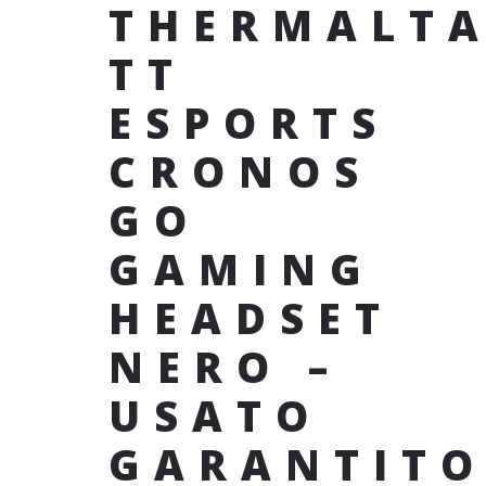
THERMALT
TT
ESPORTS
CRONOS
GO
GAMING
HEADSET
NERO –
USATO
GARANTIT