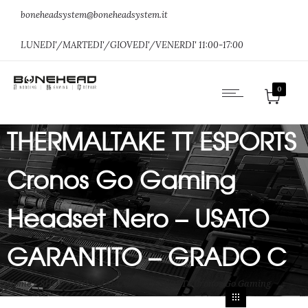
boneheadsystem@boneheadsystem.it
LUNEDI'/MARTEDI'/GIOVEDI'/VENERDI' 11:00-17:00
0
THERMALTAKE TT ESPORTS
Cronos Go Gaming
Headset Nero – USATO
GARANTITO – GRADO C
Home
»
SHOP
»
THERMALTAKE TT ESPORTS Cronos Go Gaming