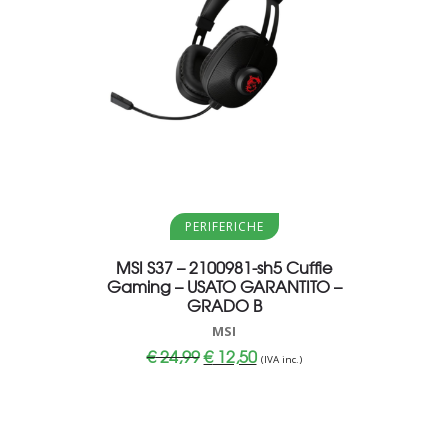
Aggiungi al carrello
PERIFERICHE
MSI S37 – 2100981-sh5 Cuffie
ITEK CU
Gaming – USATO GARANTITO –
MICROF
GRADO B
GARA
MSI
Il
Il
€
24,99
€
12,50
€
33
(IVA inc.)
prezzo
prezzo
originale
attuale
era:
è:
€ 24,99.
€ 12,50.