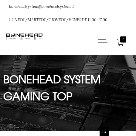
boneheadsystem@boneheadsystem.it
LUNEDI'/MARTEDI'/GIOVEDI'/VENERDI' 11:00-17:00
0
BONEHEAD SYSTEM
GAMING TOP
Home
»
SHOP
»
BONEHEAD SYSTEM GAMING TOP