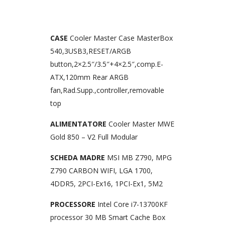
CASE
Cooler Master Case MasterBox
540,3USB3,RESET/ARGB
button,2×2.5″/3.5″+4×2.5″,comp.E-
ATX,120mm Rear ARGB
fan,Rad.Supp.,controller,removable
top
ALIMENTATORE
Cooler Master MWE
Gold 850 – V2 Full Modular
SCHEDA MADRE
MSI MB Z790, MPG
Z790 CARBON WIFI, LGA 1700,
4DDR5, 2PCI-Ex16, 1PCI-Ex1, 5M2
PROCESSORE
Intel Core i7-13700KF
processor 30 MB Smart Cache Box