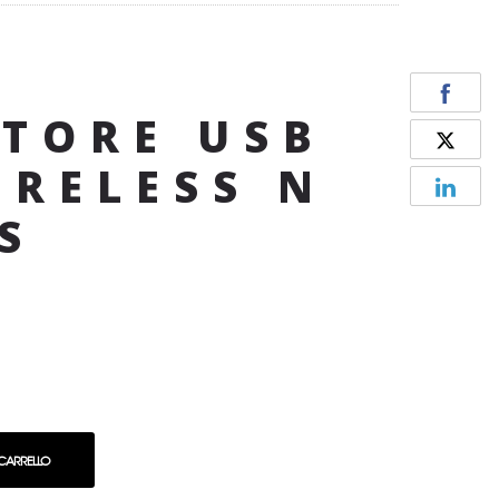
K
TORE USB
IRELESS N
S
 CARRELLO