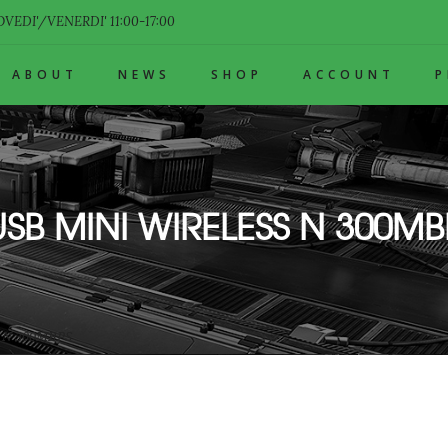
VEDI'/VENERDI' 11:00-17:00
ABOUT
NEWS
SHOP
ACCOUNT
USB MINI WIRELESS N 300MB
 N 300MBPS