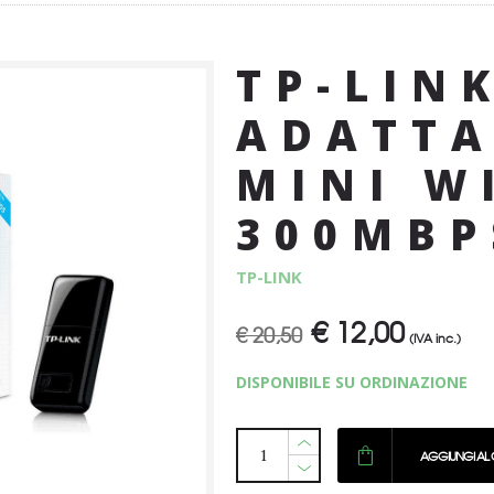
TP-LIN
ADATTA
MINI W
300MBP
TP-LINK
€
12,00
Il
Il
€
20,50
(IVA inc.)
prezzo
prezzo
DISPONIBILE SU ORDINAZIONE
originale
attuale
era:
è:
€ 20,50.
€ 12,00.
AGGIUNGI AL