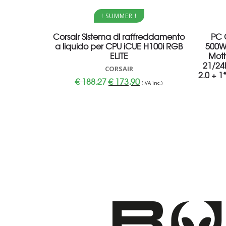
Aggiungi al carrello
! SUMMER !
Corsair Sistema di raffreddamento
PC 
a liquido per CPU iCUE H100i RGB
500Wa
ELITE
Moth
21/24
CORSAIR
2.0 + 1
Il
Il
€
188,27
€
173,90
(IVA inc.)
prezzo
prezzo
originale
attuale
era:
è:
€ 188,27.
€ 173,90.