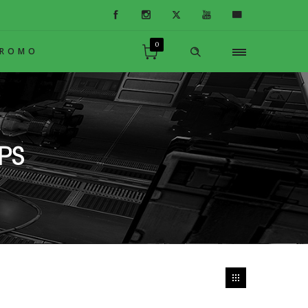
0
PROMO
PS