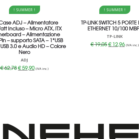
Aggiungi al carrello
Aggiungi al carrello
! SUMMER !
! SUMMER !
Case ADJ – Alimentatore
TP-LINK SWITCH 5 PORTE 
tt Incluso – Micro ATX, ITX
ETHERNET 10/100 MB
erboard – Alimentazione
TP-LINK
Pin – supporto SATA – 1*USB
Il
Il
€
19,05
€
12,96
*USB 3.0 e Audio HD – Colore
(IVA inc.)
prezzo
prezzo
Nero
originale
attuale
era:
è:
ADJ
€ 19,05.
€ 12,96
Il
Il
€
62,78
€
59,90
(IVA inc.)
prezzo
prezzo
originale
attuale
era:
è:
€ 62,78.
€ 59,90.