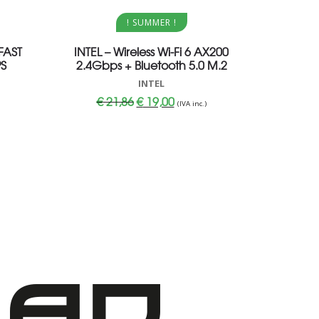
Aggiungi al carrello
! SUMMER !
FAST
INTEL – Wireless Wi-Fi 6 AX200
PS
2.4Gbps + Bluetooth 5.0 M.2
INTEL
Il
Il
€
21,86
€
19,00
(IVA inc.)
prezzo
prezzo
originale
attuale
era:
è:
.
€ 21,86.
€ 19,00.