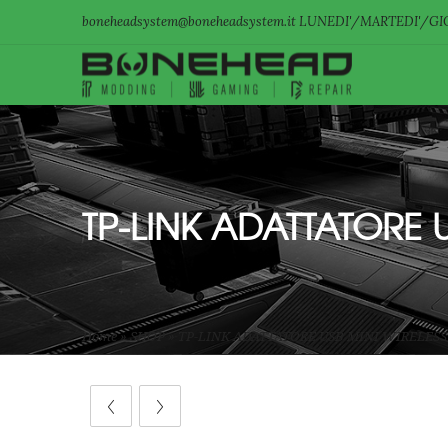
boneheadsystem@boneheadsystem.it LUNEDI'/MARTEDI'/GIO
TP-LINK ADATTATORE 
Home
»
SHOP
»
TP-LINK ADATTATORE USB MINI WIRELESS