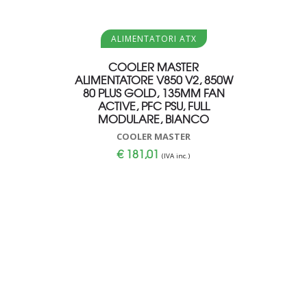
Aggiungi al carrello
Aggi
ALIMENTATORI ATX
AL
COOLER MASTER
Cooler 
ALIMENTATORE V850 V2, 850W
MWE Bron
80 PLUS GOLD, 135MM FAN
Bronze, A
ACTIVE, PFC PSU, FULL
C
MODULARE, BIANCO
€
COOLER MASTER
€
181,01
(IVA inc.)