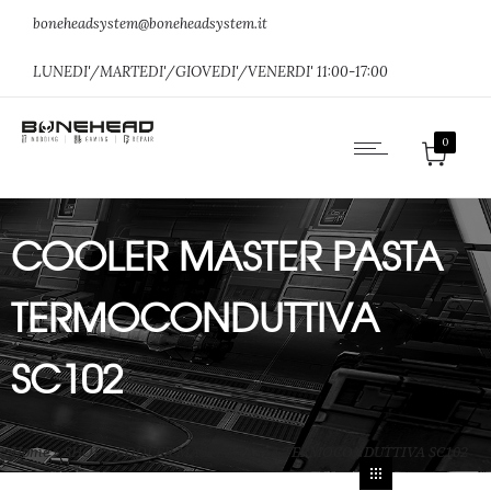
boneheadsystem@boneheadsystem.it
LUNEDI'/MARTEDI'/GIOVEDI'/VENERDI' 11:00-17:00
0
COOLER MASTER PASTA
TERMOCONDUTTIVA
SC102
Home
»
SHOP
»
COOLER MASTER PASTA TERMOCONDUTTIVA SC102