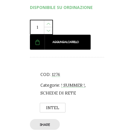
prezzo
prezzo
DISPONIBILE SU ORDINAZIONE
originale
attuale
era:
è:
€ 21,86.
€ 19,00.
AGGIUNGI AL CARRELLO
COD:
1276
Categorie:
,
! SUMMER !
SCHEDE DI RETE
INTEL
SHARE