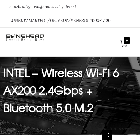
boneheadsystem@boneheadsystem.it
LUNEDI'/MARTEDI'/GIOVEDI'/VENERDI' 11:00-17:00
0
INTEL – Wireless Wi-Fi 6
AX200 2.4Gbps +
Bluetooth 5.0 M.2
Home
»
SHOP
»
INTEL – Wireless Wi-Fi 6 AX200 2.4Gbps + Bluetooth