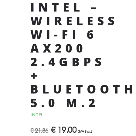
INTEL –
WIRELESS
WI-FI 6
AX200
2.4GBPS
+
BLUETOOT
5.0 M.2
INTEL
€
19,00
Il
Il
€
21,86
(IVA inc.)