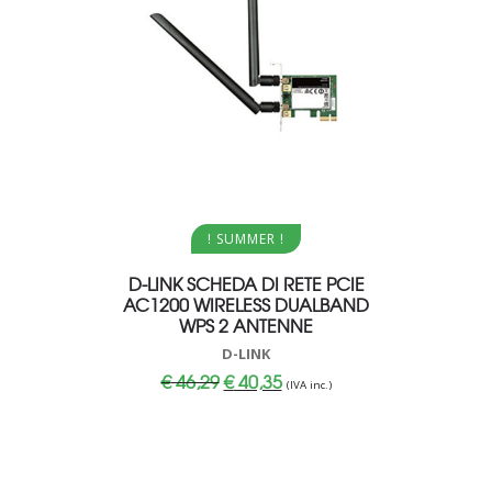
Aggiungi al carrello
Aggi
! SUMMER !
D-LINK SCHEDA DI RETE PCIE
CPU INT
AC1200 WIRELESS DUALBAND
SKT12001
WPS 2 ANTENNE
D-LINK
Il
Il
€
46,29
€
40,35
(IVA inc.)
prezzo
prezzo
originale
attuale
era:
è:
€ 46,29.
€ 40,35.