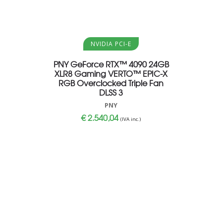
Aggiungi al carrello
Aggi
NVIDIA PCI-E
PNY GeForce RTX™ 4090 24GB
SV Pal
XLR8 Gaming VERTO™ EPIC-X
GameRo
RGB Overclocked Triple Fan
GDDR6X 
DLSS 3
PNY
€
2.540,04
€
(IVA inc.)