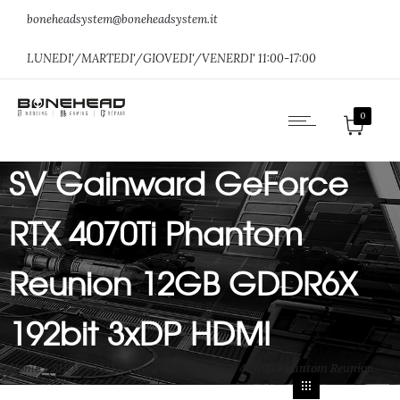
boneheadsystem@boneheadsystem.it
LUNEDI'/MARTEDI'/GIOVEDI'/VENERDI' 11:00-17:00
0
SV Gainward GeForce
RTX 4070Ti Phantom
Reunion 12GB GDDR6X
192bit 3xDP HDMI
Home
»
SHOP
»
SV Gainward GeForce RTX 4070Ti Phantom Reunion