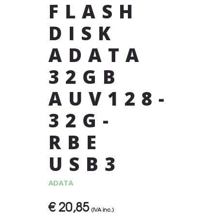
FLASH
DISK
ADATA
32GB
AUV128-
32G-
RBE
USB3
ADATA
€
20,85
(IVA inc.)