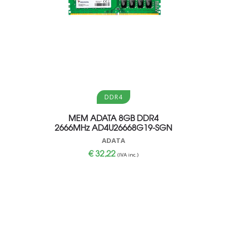
Aggiungi al carrello
Aggi
DDR4
MEM ADATA 8GB DDR4
ADATA
2666MHz AD4U26668G19-SGN
S
ADATA
€
32,22
€
(IVA inc.)