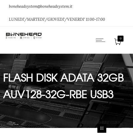
boneheadsystem@boneheadsystem.it
LUNEDI'/MARTEDI'/GIOVEDI'/VENERDI' 11:00-17:00
0
FLASH DISK ADATA 32GB
AUV128-32G-RBE USB3
Home
»
SHOP
»
FLASH DISK ADATA 32GB AUV128-32G-RBE USB3