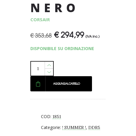
NERO
CORSAIR
€
294,99
Il
Il
€
353,68
(IVA inc.)
prezzo
prezzo
DISPONIBILE SU ORDINAZIONE
originale
attuale
era:
è:
€ 353,68.
€ 294,99.
AGGIUNGI AL CARRELLO
COD:
1851
Categorie:
,
! SUMMER !
DDR5