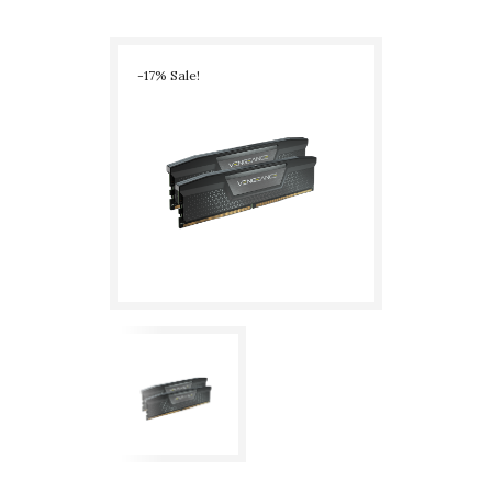
32GB (2x16GB) 4800MHz C40, nero
-17% Sale!