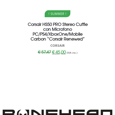
Aggiungi al carrello
Aggi
! SUMMER !
Corsair HS50 PRO Stereo Cuffie
Corsair F
con Microfono
480GB M
PC/PS4/XboxOne/Mobile
Carbon “Corsair Renewed”
CORSAIR
€
Il
Il
€
57,47
€
45,00
(IVA inc.)
prezzo
prezzo
originale
attuale
era:
è:
€ 57,47.
€ 45,00.