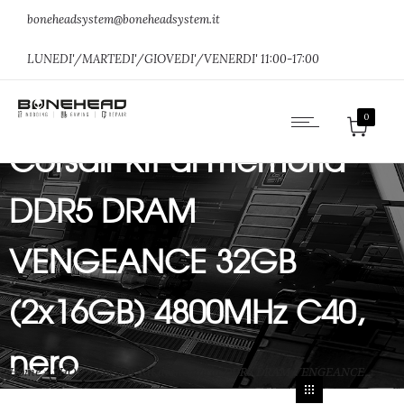
boneheadsystem@boneheadsystem.it
LUNEDI'/MARTEDI'/GIOVEDI'/VENERDI' 11:00-17:00
0
Corsair Kit di memoria
DDR5 DRAM
VENGEANCE 32GB
(2x16GB) 4800MHz C40,
nero
Home
»
SHOP
»
Corsair Kit di memoria DDR5 DRAM VENGEANCE