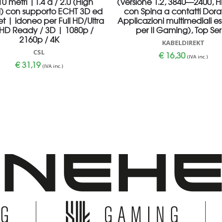
0 metri |1.4 a / 2.0 (High
(Versione 1.2, 3840—2400, 
) con supporto ECHT 3D ed
con Spina a contatti Dorat
t | idoneo per Full HD/Ultra
Applicazioni multimediali es
HD Ready / 3D | 1080p /
per Il Gaming), Top Ser
2160p / 4K
KABELDIREKT
CSL
€
16,30
(IVA inc.)
€
31,19
(IVA inc.)