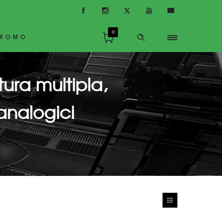
0
PROMO
ura multipla,
analogici
video/audio), PRO Series