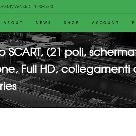
VEDI'/VENERDI' 11:00-17:00
ABOUT
NEWS
SHOP
ACCOUNT
 SCART, (21 poli, schermat
one, Full HD, collegamenti 
ries
matura multipla, connettore di precisione, Full HD, collegamenti analogici 