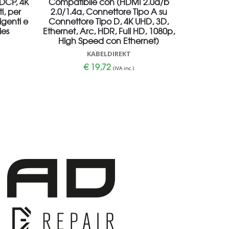
HDCP, 4K
Compatibile con (HDMI 2.0a/b
i, per
2.0/1.4a, Connettore Tipo A su
igenti e
Connettore Tipo D, 4K UHD, 3D,
ies
Ethernet, Arc, HDR, Full HD, 1080p,
High Speed con Ethernet)
KABELDIREKT
€
19,72
(IVA inc.)