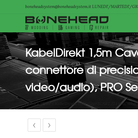
boneheadsystem@boneheadsystem.it LUNEDI'/MARTEDI'/GIO
KabelDirekt 1,5m Cavo
connettore di precisi
video/audio), PRO Se
Home
»
SHOP
»
KabelDirekt 1,5m Cavo SCART, (21 poli, scher