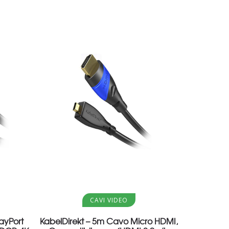
Aggiungi al carrello
CAVI VIDEO
ayPort
KabelDirekt – 5m Cavo Micro HDMI,