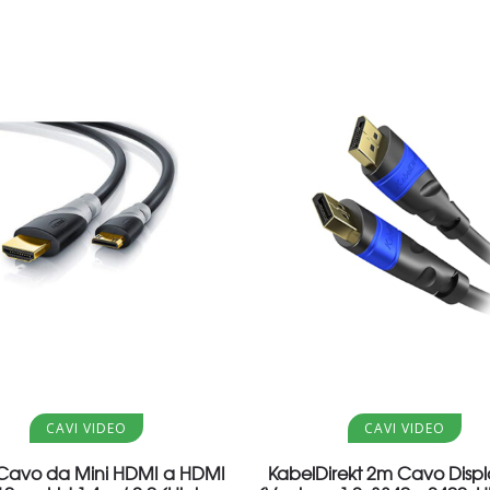
Aggiungi al carrello
Aggiungi al carrello
CAVI VIDEO
CAVI VIDEO
 Cavo da Mini HDMI a HDMI
KabelDirekt 2m Cavo Displ