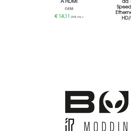
A HDMI
da 1
Speed
OEM
Etherne
€
14,11
HD/
(IVA inc.)