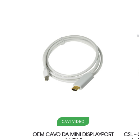
Aggiungi al carrello
CAVI VIDEO
OEM CAVO DA MINI DISPLAYPORT
CSL –