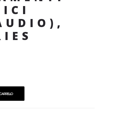
ICI
AUDIO),
RIES
 CARRELLO