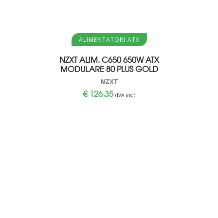
Aggiungi al carrello
Aggi
ALIMENTATORI ATX
AL
NZXT ALIM. C650 650W ATX
THERMALT
MODULARE 80 PLUS GOLD
NZXT
€
126,35
(IVA inc.)