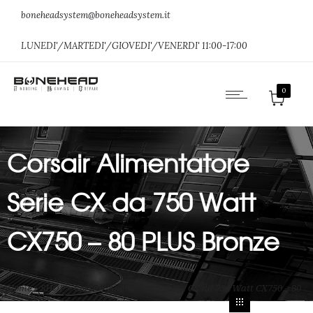
boneheadsystem@boneheadsystem.it
LUNEDI'/MARTEDI'/GIOVEDI'/VENERDI' 11:00-17:00
0
Corsair Alimentatore
Serie CX da 750 Watt
CX750 – 80 PLUS Bronze
Home
»
SHOP
»
Corsair Alimentatore Serie CX da 750 Watt CX750 – 80